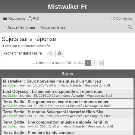
Mistwalker Fr
Raccourcis
FAQ
Connexion
Accueil du forum
Retour sur le site
ec
Sujets sans réponse
her
Aller sur la recherche avancée
ch
er
La recherche a retourné 62 résultats
1
2
Sujets
Mistwalker : Deux nouvelles musiques d'un futur jeu
par
Julien
»mer. juin 14, 2017 9:20 am »dans
Actualité / Message du Staff
Lost Odyssey : Le jeu enfin disponible en numérique
par
Julien
»jeu. déc. 15, 2016 10:01 am »dans
Actualité / Message du Staff
Terra Battle : Des goodies en vente dans le monde entier
par
Julien
»ven. avr. 15, 2016 4:41 pm »dans
Actualité / Message du Staff
Terra Battle : Hironobu Sakaguchi interprète High Sky
par
Julien
»mer. avr. 06, 2016 9:05 am »dans
Actualité / Message du Staff
Terra Battle : Une composition musicale signée Kenji Ito
par
Julien
»mar. févr. 10, 2015 11:20 am »dans
Actualité / Message du Staff
Terra Battle : Première bande annonce