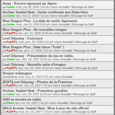
Away : Encore repoussé au Japon
par
Julien
»mar. juil. 08, 2008 1:54 pm »dans
Actualité / Message du Staff
Archaic Sealed Heat : Sortie confirmée aux Etats-Unis
par
Julien
»jeu. mai 22, 2008 7:52 am »dans
Actualité / Message du Staff
Blue Dragon Plus : La date de sortie Japonaise
par
Julien
»mar. mai 20, 2008 8:09 am »dans
Actualité / Message du Staff
Blue Dragon Plus : De nouvelles images
par
FanFFs
»lun. avr. 21, 2008 11:55 am »dans
Actualité / Message du Staff
Lost Odyssey : Concours
par
FanFFs
»mer. janv. 30, 2008 5:22 pm »dans
Actualité / Message du Staff
Blue Dragon Plus : Date lance "Fuite" !
par
FanFFs
»lun. janv. 14, 2008 1:56 am »dans
Actualité / Message du Staff
Lost Odyssey : Présentation du jeu en vidéo.
par
Julien
»jeu. déc. 06, 2007 10:04 am »dans
Actualité / Message du Staff
Lost Odyssey : Nouvelle salve d'images
par
FanFFs
»lun. nov. 26, 2007 12:52 pm »dans
Actualité / Message du Staff
Donjon mélangeur
par
hemlock
»mer. nov. 21, 2007 9:51 am »dans
Entraide
[EDIT]Lost Odyssey : Photos de la Premiere
par
FanFFs
»lun. nov. 19, 2007 7:53 pm »dans
Actualité / Message du Staff
Archaic Sealed Heat : Premières goodies
par
Julien
»jeu. nov. 08, 2007 10:55 pm »dans
Actualité / Message du Staff
ASH se montre en vidéo
par
Pives
»jeu. oct. 04, 2007 1:45 pm »dans
Actualité / Message du Staff
[MAJ] Archaic Sealed Heat : Mise à jour du site officiel
par
FanFFs
»mar. oct. 02, 2007 7:29 pm »dans
Actualité / Message du Staff