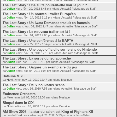
The Last Story : Une suite pourrait-elle voir le jour ?
par
Julien
»lun. févr. 20, 2012 3:45 pm »dans
Actualité / Message du Staff
The Last Story : Un nouveau trailer Européen
par
Julien
»mar. févr. 14, 2012 1:13 pm »dans
Actualité / Message du Staff
The Last Story : Un Iwata Demande traduit en français
par
Julien
»sam. févr. 04, 2012 2:47 pm »dans
Actualité / Message du Staff
The Last Story : Le nouveau trailer est là !
par
Julien
»mer. févr. 01, 2012 9:08 pm »dans
Actualité / Message du Staff
The Last Story : Une conférence à la BAFTA
par
Julien
»ven. janv. 27, 2012 1:54 pm »dans
Actualité / Message du Staff
The Last Story : Une page officielle sur le site de Nintendo
par
Julien
»mer. nov. 09, 2011 12:15 am »dans
Actualité / Message du Staff
The Last Story : La sortie du jeu approche
par
Julien
»lun. oct. 10, 2011 9:12 pm »dans
Actualité / Message du Staff
The Last Story : Gagnez un exemplaire du jeu
par
Julien
»mar. oct. 04, 2011 1:04 pm »dans
Actualité / Message du Staff
Hatsune Miku
par
Heyk
»mer. nov. 17, 2010 12:47 am »dans
Musique
The Last Story : Deux nouveaux scans
par
Julien
»jeu. sept. 16, 2010 7:55 am »dans
Actualité / Message du Staff
Eminence Orchestra
par
Mélé
»mar. juil. 06, 2010 12:00 am »dans
Musique
Bloqué dans le CD4
par
NoNo
»dim. oct. 26, 2008 6:17 pm »dans
Entraide
AM Show 2008 : la star du salon est King of Fighters XII
par
Lord of Darkness
»dim. sept. 21, 2008 5:23 pm »dans
Jeux-Vidéo