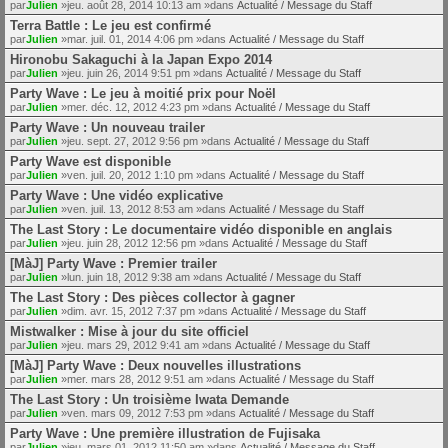
par
Julien
»jeu. août 28, 2014 10:13 am »dans
Actualité / Message du Staff
Terra Battle : Le jeu est confirmé
par
Julien
»mar. juil. 01, 2014 4:06 pm »dans
Actualité / Message du Staff
Hironobu Sakaguchi à la Japan Expo 2014
par
Julien
»jeu. juin 26, 2014 9:51 pm »dans
Actualité / Message du Staff
Party Wave : Le jeu à moitié prix pour Noël
par
Julien
»mer. déc. 12, 2012 4:23 pm »dans
Actualité / Message du Staff
Party Wave : Un nouveau trailer
par
Julien
»jeu. sept. 27, 2012 9:56 pm »dans
Actualité / Message du Staff
Party Wave est disponible
par
Julien
»ven. juil. 20, 2012 1:10 pm »dans
Actualité / Message du Staff
Party Wave : Une vidéo explicative
par
Julien
»ven. juil. 13, 2012 8:53 am »dans
Actualité / Message du Staff
The Last Story : Le documentaire vidéo disponible en anglais
par
Julien
»jeu. juin 28, 2012 12:56 pm »dans
Actualité / Message du Staff
[MàJ] Party Wave : Premier trailer
par
Julien
»lun. juin 18, 2012 9:38 am »dans
Actualité / Message du Staff
The Last Story : Des pièces collector à gagner
par
Julien
»dim. avr. 15, 2012 7:37 pm »dans
Actualité / Message du Staff
Mistwalker : Mise à jour du site officiel
par
Julien
»jeu. mars 29, 2012 9:41 am »dans
Actualité / Message du Staff
[MàJ] Party Wave : Deux nouvelles illustrations
par
Julien
»mer. mars 28, 2012 9:51 am »dans
Actualité / Message du Staff
The Last Story : Un troisième Iwata Demande
par
Julien
»ven. mars 09, 2012 7:53 pm »dans
Actualité / Message du Staff
Party Wave : Une première illustration de Fujisaka
par
Julien
»jeu. mars 01, 2012 11:50 am »dans
Actualité / Message du Staff