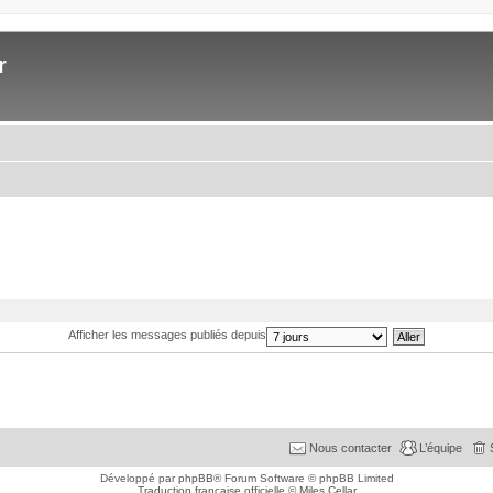
r
Afficher les messages publiés depuis
Nous contacter
L’équipe
Développé par
phpBB
® Forum Software © phpBB Limited
Traduction française officielle
©
Miles Cellar