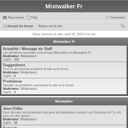
Mistwalker Fr
Raccourcis
FAQ
Connexion
Accueil du forum
Retour sur le site
ec
Nous sommes le sam. août 08, 2026 6:16 am
her
Mistwalker Fr
ch
Actualité / Message du Staff
Les dernières nouvelles concernant Mistwalker et Mistwalker Fr.
er
Modérateur :
Rédacteurs
Sujets :
415
Suggestions
Tout ce qui pourrait améliorer le site ou le forum...
Modérateur :
Rédacteurs
Sujets :
6
Problèmes
Signaler un problème concernant le site ou le forum.
Modérateur :
Rédacteurs
Sujets :
4
Mistwalker
Jeux-Vidéo
Pour discuter exclusivement des jeux de Mistwalker comme Lost Odyssey et Cry oN
pour ne citer qu'eux...
Modérateur :
Rédacteurs
Sujets :
26