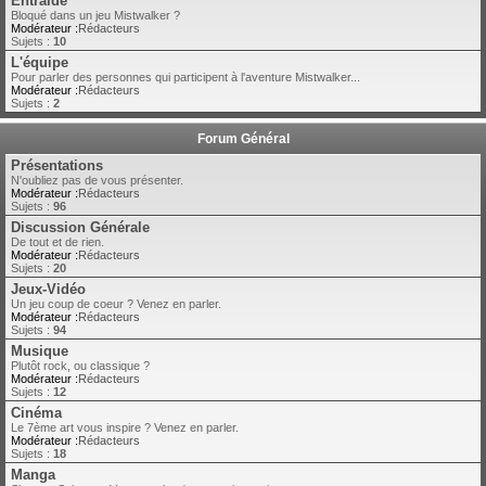
Entraide
Bloqué dans un jeu Mistwalker ?
Modérateur :
Rédacteurs
Sujets :
10
L'équipe
Pour parler des personnes qui participent à l'aventure Mistwalker...
Modérateur :
Rédacteurs
Sujets :
2
Forum Général
Présentations
N'oubliez pas de vous présenter.
Modérateur :
Rédacteurs
Sujets :
96
Discussion Générale
De tout et de rien.
Modérateur :
Rédacteurs
Sujets :
20
Jeux-Vidéo
Un jeu coup de coeur ? Venez en parler.
Modérateur :
Rédacteurs
Sujets :
94
Musique
Plutôt rock, ou classique ?
Modérateur :
Rédacteurs
Sujets :
12
Cinéma
Le 7ème art vous inspire ? Venez en parler.
Modérateur :
Rédacteurs
Sujets :
18
Manga