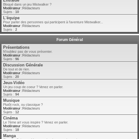
Entraide
Bloqué dans un jeu Mistwalker ?
Modérateur :
Rédacteurs
Sujets :
10
L'équipe
Pour parler des personnes qui participent à l'aventure Mistwalker...
Modérateur :
Rédacteurs
Sujets :
2
Forum Général
Présentations
N'oubliez pas de vous présenter.
Modérateur :
Rédacteurs
Sujets :
96
Discussion Générale
De tout et de rien.
Modérateur :
Rédacteurs
Sujets :
20
Jeux-Vidéo
Un jeu coup de coeur ? Venez en parler.
Modérateur :
Rédacteurs
Sujets :
94
Musique
Plutôt rock, ou classique ?
Modérateur :
Rédacteurs
Sujets :
12
Cinéma
Le 7ème art vous inspire ? Venez en parler.
Modérateur :
Rédacteurs
Sujets :
18
Manga