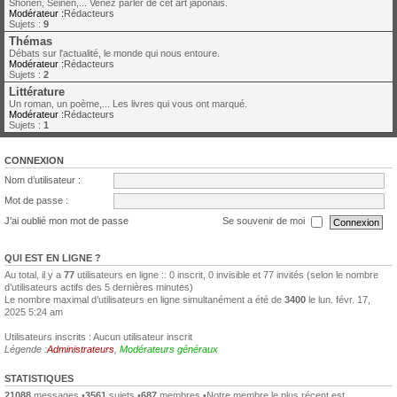
Shonen, Seinen,... Venez parler de cet art japonais.
Modérateur :
Rédacteurs
Sujets :
9
Thémas
Débats sur l'actualité, le monde qui nous entoure.
Modérateur :
Rédacteurs
Sujets :
2
Littérature
Un roman, un poème,... Les livres qui vous ont marqué.
Modérateur :
Rédacteurs
Sujets :
1
CONNEXION
Nom d’utilisateur :
Mot de passe :
J’ai oublié mon mot de passe
Se souvenir de moi
QUI EST EN LIGNE ?
Au total, il y a
77
utilisateurs en ligne :: 0 inscrit, 0 invisible et 77 invités (selon le nombre
d’utilisateurs actifs des 5 dernières minutes)
Le nombre maximal d’utilisateurs en ligne simultanément a été de
3400
le lun. févr. 17,
2025 5:24 am
Utilisateurs inscrits : Aucun utilisateur inscrit
Légende :
Administrateurs
,
Modérateurs généraux
STATISTIQUES
21088
messages •
3561
sujets •
687
membres •Notre membre le plus récent est