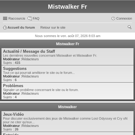
Mistwalker Fr
Raccourcis
FAQ
Connexion
Accueil du forum
Retour sur le site
ec
Nous sommes le ven. août 07, 2026 8:03 am
her
Mistwalker Fr
ch
Actualité / Message du Staff
Les dernières nouvelles concernant Mistwalker et Mistwalker Fr.
er
Modérateur :
Rédacteurs
Sujets :
415
Suggestions
Tout ce qui pourrait améliorer le site ou le forum...
Modérateur :
Rédacteurs
Sujets :
6
Problèmes
Signaler un problème concernant le site ou le forum.
Modérateur :
Rédacteurs
Sujets :
4
Mistwalker
Jeux-Vidéo
Pour discuter exclusivement des jeux de Mistwalker comme Lost Odyssey et Cry oN
pour ne citer qu'eux...
Modérateur :
Rédacteurs
Sujets :
26