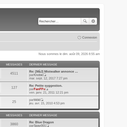
Connexion
Nous sommes le dim. août 09, 2026 8:55 am
MESSAGES
DERNIER MESSAGE
Re: [MàJ] Mistwalker annonce …
4511
par
Knobie
C
mar. sept. 12, 2017 7:27 pm
o
n
Re: Petite suggestion.
127
s
par
FanFFs
u
C
ven. janv. 21, 2011 12:21 pm
l
o
t
n
par
Mélé
25
e
s
C
jeu. avr. 15, 2010 4:53 pm
r
u
o
l
l
n
e
t
s
d
MESSAGES
DERNIER MESSAGE
e
u
e
r
l
r
Re: Blue Dragon
l
t
3860
n
par
Spay001
e
e