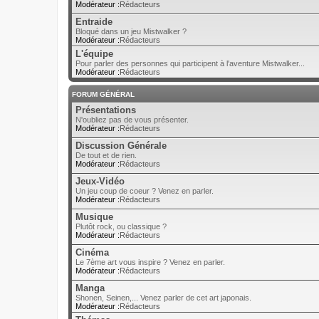
Modérateur :
Rédacteurs
Entraide
Bloqué dans un jeu Mistwalker ?
Modérateur :
Rédacteurs
L'équipe
Pour parler des personnes qui participent à l'aventure Mistwalker...
Modérateur :
Rédacteurs
FORUM GÉNÉRAL
Présentations
N'oubliez pas de vous présenter.
Modérateur :
Rédacteurs
Discussion Générale
De tout et de rien.
Modérateur :
Rédacteurs
Jeux-Vidéo
Un jeu coup de coeur ? Venez en parler.
Modérateur :
Rédacteurs
Musique
Plutôt rock, ou classique ?
Modérateur :
Rédacteurs
Cinéma
Le 7ème art vous inspire ? Venez en parler.
Modérateur :
Rédacteurs
Manga
Shonen, Seinen,... Venez parler de cet art japonais.
Modérateur :
Rédacteurs