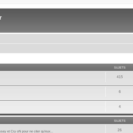
r
SUJETS
415
6
4
SUJETS
26
ey et Cry oN pour ne citer qu'eux...