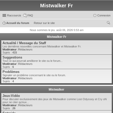
Mistwalker Fr
Raccourcis
FAQ
Connexion
Accueil du forum
Retour sur le site
ec
Nous sommes le jeu. août 06, 2026 5:53 am
her
Mistwalker Fr
ch
Actualité / Message du Staff
Les dernières nouvelles concernant Mistwalker et Mistwalker Fr.
er
Modérateur :
Rédacteurs
Sujets :
415
Suggestions
Tout ce qui pourrait améliorer le site ou le forum...
Modérateur :
Rédacteurs
Sujets :
6
Problèmes
Signaler un problème concernant le site ou le forum.
Modérateur :
Rédacteurs
Sujets :
4
Mistwalker
Jeux-Vidéo
Pour discuter exclusivement des jeux de Mistwalker comme Lost Odyssey et Cry oN
pour ne citer qu'eux...
Modérateur :
Rédacteurs
Sujets :
26