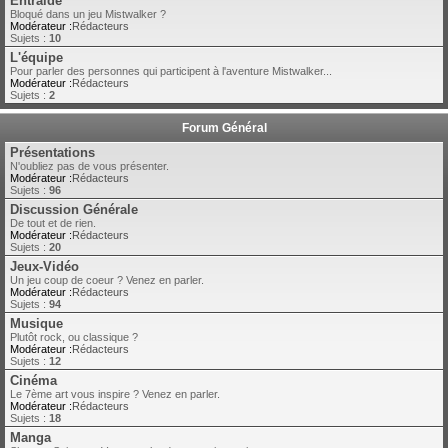
Entraide
Bloqué dans un jeu Mistwalker ?
Modérateur :
Rédacteurs
Sujets :
10
L'équipe
Pour parler des personnes qui participent à l'aventure Mistwalker...
Modérateur :
Rédacteurs
Sujets :
2
Forum Général
Présentations
N'oubliez pas de vous présenter.
Modérateur :
Rédacteurs
Sujets :
96
Discussion Générale
De tout et de rien.
Modérateur :
Rédacteurs
Sujets :
20
Jeux-Vidéo
Un jeu coup de coeur ? Venez en parler.
Modérateur :
Rédacteurs
Sujets :
94
Musique
Plutôt rock, ou classique ?
Modérateur :
Rédacteurs
Sujets :
12
Cinéma
Le 7ème art vous inspire ? Venez en parler.
Modérateur :
Rédacteurs
Sujets :
18
Manga