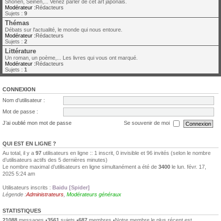
Shonen, Seinen,... Venez parler de cet art japonais.
Modérateur :
Rédacteurs
Sujets :
9
Thémas
Débats sur l'actualité, le monde qui nous entoure.
Modérateur :
Rédacteurs
Sujets :
2
Littérature
Un roman, un poème,... Les livres qui vous ont marqué.
Modérateur :
Rédacteurs
Sujets :
1
CONNEXION
Nom d’utilisateur :
Mot de passe :
J’ai oublié mon mot de passe
Se souvenir de moi
QUI EST EN LIGNE ?
Au total, il y a
97
utilisateurs en ligne :: 1 inscrit, 0 invisible et 96 invités (selon le nombre
d’utilisateurs actifs des 5 dernières minutes)
Le nombre maximal d’utilisateurs en ligne simultanément a été de
3400
le lun. févr. 17,
2025 5:24 am
Utilisateurs inscrits :
Baidu [Spider]
Légende :
Administrateurs
,
Modérateurs généraux
STATISTIQUES
21088
messages •
3561
sujets •
687
membres •Notre membre le plus récent est