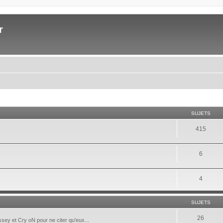
r
SUJETS
415
6
4
SUJETS
26
ey et Cry oN pour ne citer qu'eux...