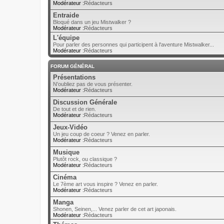
Modérateur :
Rédacteurs
Entraide
Bloqué dans un jeu Mistwalker ?
Modérateur :
Rédacteurs
L'équipe
Pour parler des personnes qui participent à l'aventure Mistwalker...
Modérateur :
Rédacteurs
FORUM GÉNÉRAL
Présentations
N'oubliez pas de vous présenter.
Modérateur :
Rédacteurs
Discussion Générale
De tout et de rien.
Modérateur :
Rédacteurs
Jeux-Vidéo
Un jeu coup de coeur ? Venez en parler.
Modérateur :
Rédacteurs
Musique
Plutôt rock, ou classique ?
Modérateur :
Rédacteurs
Cinéma
Le 7ème art vous inspire ? Venez en parler.
Modérateur :
Rédacteurs
Manga
Shonen, Seinen,... Venez parler de cet art japonais.
Modérateur :
Rédacteurs