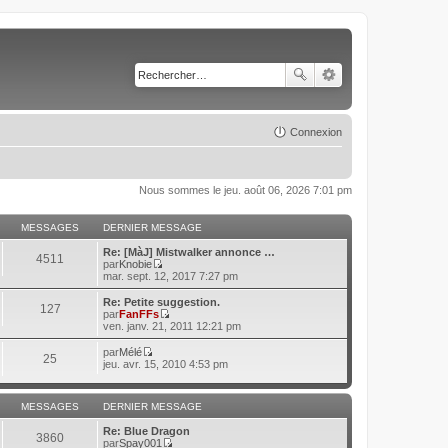
Connexion
Nous sommes le jeu. août 06, 2026 7:01 pm
MESSAGES
DERNIER MESSAGE
Re: [MàJ] Mistwalker annonce …
4511
par
Knobie
C
mar. sept. 12, 2017 7:27 pm
o
n
Re: Petite suggestion.
127
s
par
FanFFs
u
C
ven. janv. 21, 2011 12:21 pm
l
o
t
n
par
Mélé
25
e
s
C
jeu. avr. 15, 2010 4:53 pm
r
u
o
l
l
n
e
t
s
d
MESSAGES
DERNIER MESSAGE
e
u
e
r
l
r
Re: Blue Dragon
l
t
3860
n
par
Spay001
e
e