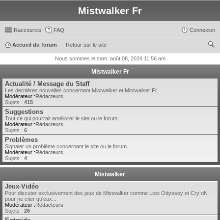
Mistwalker Fr
Raccourcis
FAQ
Connexion
Accueil du forum
Retour sur le site
ec
Nous sommes le sam. août 08, 2026 11:56 am
her
Mistwalker Fr
ch
Actualité / Message du Staff
Les dernières nouvelles concernant Mistwalker et Mistwalker Fr.
er
Modérateur :
Rédacteurs
Sujets :
415
Suggestions
Tout ce qui pourrait améliorer le site ou le forum...
Modérateur :
Rédacteurs
Sujets :
6
Problèmes
Signaler un problème concernant le site ou le forum.
Modérateur :
Rédacteurs
Sujets :
4
Mistwalker
Jeux-Vidéo
Pour discuter exclusivement des jeux de Mistwalker comme Lost Odyssey et Cry oN
pour ne citer qu'eux...
Modérateur :
Rédacteurs
Sujets :
26