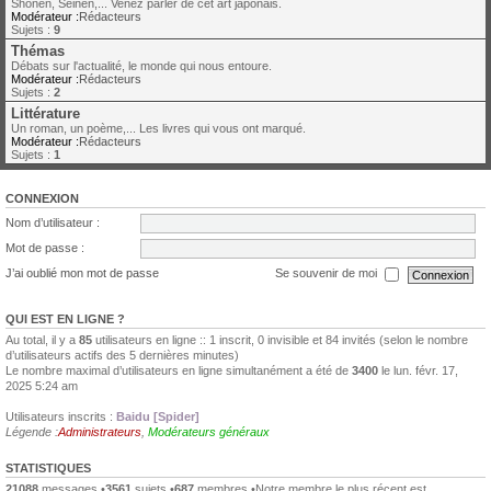
Shonen, Seinen,... Venez parler de cet art japonais.
Modérateur :
Rédacteurs
Sujets :
9
Thémas
Débats sur l'actualité, le monde qui nous entoure.
Modérateur :
Rédacteurs
Sujets :
2
Littérature
Un roman, un poème,... Les livres qui vous ont marqué.
Modérateur :
Rédacteurs
Sujets :
1
CONNEXION
Nom d’utilisateur :
Mot de passe :
J’ai oublié mon mot de passe
Se souvenir de moi
QUI EST EN LIGNE ?
Au total, il y a
85
utilisateurs en ligne :: 1 inscrit, 0 invisible et 84 invités (selon le nombre
d’utilisateurs actifs des 5 dernières minutes)
Le nombre maximal d’utilisateurs en ligne simultanément a été de
3400
le lun. févr. 17,
2025 5:24 am
Utilisateurs inscrits :
Baidu [Spider]
Légende :
Administrateurs
,
Modérateurs généraux
STATISTIQUES
21088
messages •
3561
sujets •
687
membres •Notre membre le plus récent est