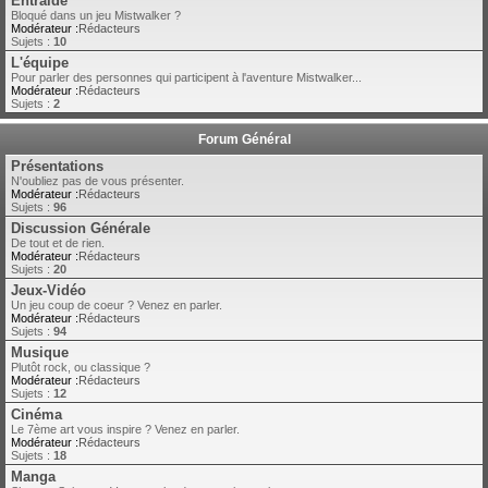
Entraide
Bloqué dans un jeu Mistwalker ?
Modérateur :
Rédacteurs
Sujets :
10
L'équipe
Pour parler des personnes qui participent à l'aventure Mistwalker...
Modérateur :
Rédacteurs
Sujets :
2
Forum Général
Présentations
N'oubliez pas de vous présenter.
Modérateur :
Rédacteurs
Sujets :
96
Discussion Générale
De tout et de rien.
Modérateur :
Rédacteurs
Sujets :
20
Jeux-Vidéo
Un jeu coup de coeur ? Venez en parler.
Modérateur :
Rédacteurs
Sujets :
94
Musique
Plutôt rock, ou classique ?
Modérateur :
Rédacteurs
Sujets :
12
Cinéma
Le 7ème art vous inspire ? Venez en parler.
Modérateur :
Rédacteurs
Sujets :
18
Manga