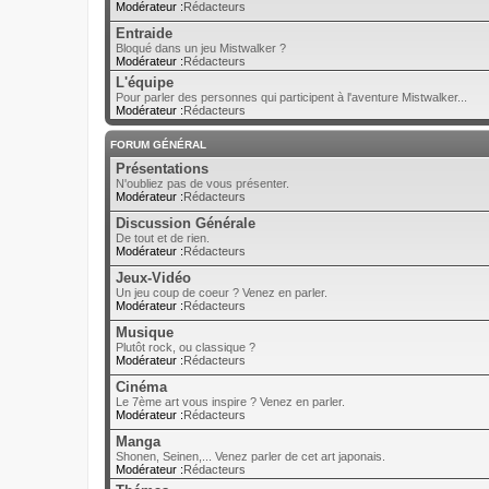
Modérateur :
Rédacteurs
Entraide
Bloqué dans un jeu Mistwalker ?
Modérateur :
Rédacteurs
L'équipe
Pour parler des personnes qui participent à l'aventure Mistwalker...
Modérateur :
Rédacteurs
FORUM GÉNÉRAL
Présentations
N'oubliez pas de vous présenter.
Modérateur :
Rédacteurs
Discussion Générale
De tout et de rien.
Modérateur :
Rédacteurs
Jeux-Vidéo
Un jeu coup de coeur ? Venez en parler.
Modérateur :
Rédacteurs
Musique
Plutôt rock, ou classique ?
Modérateur :
Rédacteurs
Cinéma
Le 7ème art vous inspire ? Venez en parler.
Modérateur :
Rédacteurs
Manga
Shonen, Seinen,... Venez parler de cet art japonais.
Modérateur :
Rédacteurs