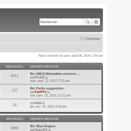
Connexion
Nous sommes le sam. août 08, 2026 1:39 am
MESSAGES
DERNIER MESSAGE
Re: [MàJ] Mistwalker annonce …
4511
par
Knobie
C
mar. sept. 12, 2017 7:27 pm
o
n
Re: Petite suggestion.
127
s
par
FanFFs
u
C
ven. janv. 21, 2011 12:21 pm
l
o
t
n
par
Mélé
25
e
s
C
jeu. avr. 15, 2010 4:53 pm
r
u
o
l
l
n
e
t
s
d
MESSAGES
DERNIER MESSAGE
e
u
e
r
l
r
Re: Blue Dragon
l
t
3860
n
par
Spay001
e
e