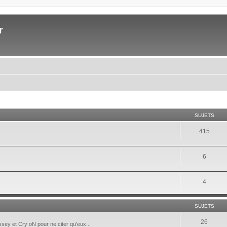
r
SUJETS
415
6
4
SUJETS
26
ey et Cry oN pour ne citer qu'eux...