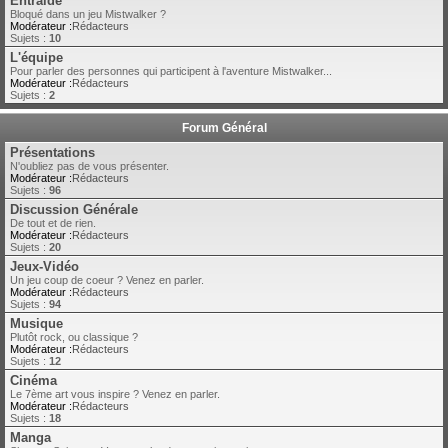
Entraide
Bloqué dans un jeu Mistwalker ?
Modérateur :
Rédacteurs
Sujets :
10
L'équipe
Pour parler des personnes qui participent à l'aventure Mistwalker...
Modérateur :
Rédacteurs
Sujets :
2
Forum Général
Présentations
N'oubliez pas de vous présenter.
Modérateur :
Rédacteurs
Sujets :
96
Discussion Générale
De tout et de rien.
Modérateur :
Rédacteurs
Sujets :
20
Jeux-Vidéo
Un jeu coup de coeur ? Venez en parler.
Modérateur :
Rédacteurs
Sujets :
94
Musique
Plutôt rock, ou classique ?
Modérateur :
Rédacteurs
Sujets :
12
Cinéma
Le 7ème art vous inspire ? Venez en parler.
Modérateur :
Rédacteurs
Sujets :
18
Manga