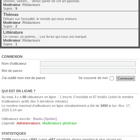
Shonen, Seinen,... Venez parler de cet art japonais.
Modérateur :
Rédacteurs
Sujets :
9
Thémas
Débats sur l'actualité, le monde qui nous entoure.
Modérateur :
Rédacteurs
Sujets :
2
Littérature
Un roman, un poème,... Les livres qui vous ont marqué.
Modérateur :
Rédacteurs
Sujets :
1
CONNEXION
Nom d’utilisateur :
Mot de passe :
J’ai oublié mon mot de passe
Se souvenir de moi
QUI EST EN LIGNE ?
Au total, il y a
88
utilisateurs en ligne :: 1 inscrit, 0 invisible et 87 invités (selon le nombre
d’utilisateurs actifs des 5 dernières minutes)
Le nombre maximal d’utilisateurs en ligne simultanément a été de
3400
le lun. févr. 17,
2025 5:24 am
Utilisateurs inscrits :
Baidu [Spider]
Légende :
Administrateurs
,
Modérateurs généraux
STATISTIQUES
21088
messages •
3561
sujets •
687
membres •Notre membre le plus récent est