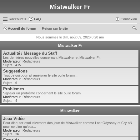
Mistwalker Fr
Raccourcis
FAQ
Connexion
Accueil du forum
Retour sur le site
ec
Nous sommes le dim. août 09, 2026 8:20 am
her
Mistwalker Fr
ch
Actualité / Message du Staff
Les dernières nouvelles concernant Mistwalker et Mistwalker Fr.
er
Modérateur :
Rédacteurs
Sujets :
415
Suggestions
Tout ce qui pourrait améliorer le site ou le forum...
Modérateur :
Rédacteurs
Sujets :
6
Problèmes
Signaler un problème concernant le site ou le forum.
Modérateur :
Rédacteurs
Sujets :
4
Mistwalker
Jeux-Vidéo
Pour discuter exclusivement des jeux de Mistwalker comme Lost Odyssey et Cry oN
pour ne citer qu'eux...
Modérateur :
Rédacteurs
Sujets :
26