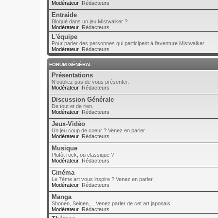
Modérateur :
Rédacteurs
Entraide
Bloqué dans un jeu Mistwalker ?
Modérateur :
Rédacteurs
L'équipe
Pour parler des personnes qui participent à l'aventure Mistwalker...
Modérateur :
Rédacteurs
FORUM GÉNÉRAL
Présentations
N'oubliez pas de vous présenter.
Modérateur :
Rédacteurs
Discussion Générale
De tout et de rien.
Modérateur :
Rédacteurs
Jeux-Vidéo
Un jeu coup de coeur ? Venez en parler.
Modérateur :
Rédacteurs
Musique
Plutôt rock, ou classique ?
Modérateur :
Rédacteurs
Cinéma
Le 7ème art vous inspire ? Venez en parler.
Modérateur :
Rédacteurs
Manga
Shonen, Seinen,... Venez parler de cet art japonais.
Modérateur :
Rédacteurs