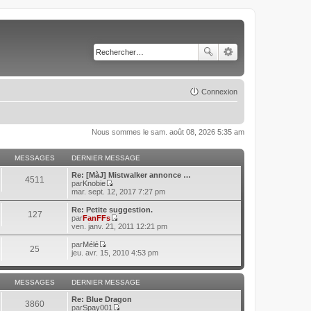
Connexion
Nous sommes le sam. août 08, 2026 5:35 am
MESSAGES
DERNIER MESSAGE
Re: [MàJ] Mistwalker annonce …
4511
par
Knobie
C
mar. sept. 12, 2017 7:27 pm
o
n
Re: Petite suggestion.
127
s
par
FanFFs
u
C
ven. janv. 21, 2011 12:21 pm
l
o
t
n
par
Mélé
25
e
s
C
jeu. avr. 15, 2010 4:53 pm
r
u
o
l
l
n
e
t
s
d
MESSAGES
DERNIER MESSAGE
e
u
e
r
l
r
Re: Blue Dragon
l
t
3860
n
par
Spay001
e
e