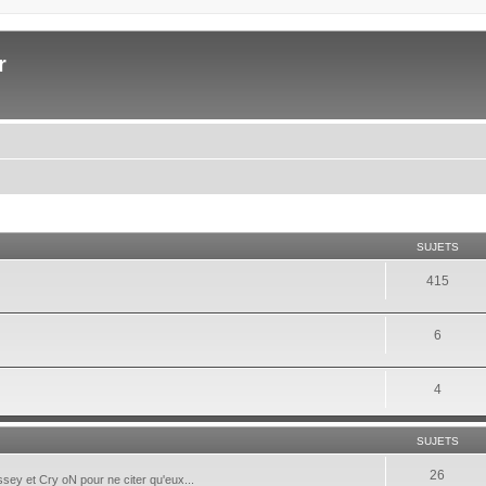
r
SUJETS
415
6
4
SUJETS
26
ey et Cry oN pour ne citer qu'eux...