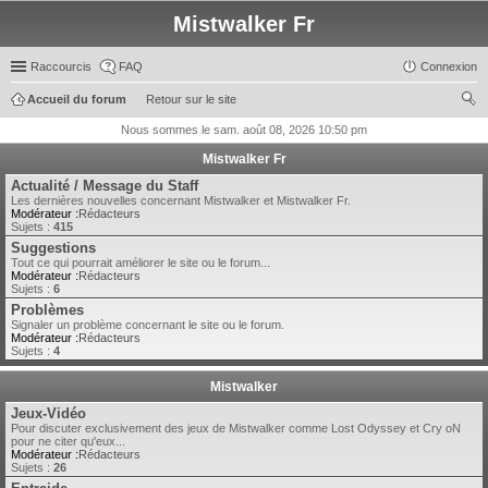
Mistwalker Fr
Raccourcis
FAQ
Connexion
Accueil du forum
Retour sur le site
ec
Nous sommes le sam. août 08, 2026 10:50 pm
her
Mistwalker Fr
ch
Actualité / Message du Staff
Les dernières nouvelles concernant Mistwalker et Mistwalker Fr.
er
Modérateur :
Rédacteurs
Sujets :
415
Suggestions
Tout ce qui pourrait améliorer le site ou le forum...
Modérateur :
Rédacteurs
Sujets :
6
Problèmes
Signaler un problème concernant le site ou le forum.
Modérateur :
Rédacteurs
Sujets :
4
Mistwalker
Jeux-Vidéo
Pour discuter exclusivement des jeux de Mistwalker comme Lost Odyssey et Cry oN
pour ne citer qu'eux...
Modérateur :
Rédacteurs
Sujets :
26