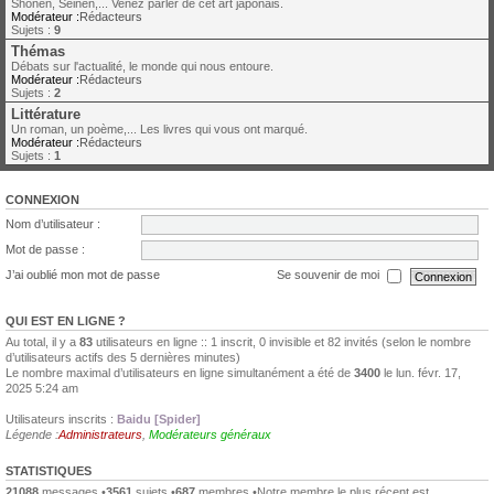
Shonen, Seinen,... Venez parler de cet art japonais.
Modérateur :
Rédacteurs
Sujets :
9
Thémas
Débats sur l'actualité, le monde qui nous entoure.
Modérateur :
Rédacteurs
Sujets :
2
Littérature
Un roman, un poème,... Les livres qui vous ont marqué.
Modérateur :
Rédacteurs
Sujets :
1
CONNEXION
Nom d’utilisateur :
Mot de passe :
J’ai oublié mon mot de passe
Se souvenir de moi
QUI EST EN LIGNE ?
Au total, il y a
83
utilisateurs en ligne :: 1 inscrit, 0 invisible et 82 invités (selon le nombre
d’utilisateurs actifs des 5 dernières minutes)
Le nombre maximal d’utilisateurs en ligne simultanément a été de
3400
le lun. févr. 17,
2025 5:24 am
Utilisateurs inscrits :
Baidu [Spider]
Légende :
Administrateurs
,
Modérateurs généraux
STATISTIQUES
21088
messages •
3561
sujets •
687
membres •Notre membre le plus récent est