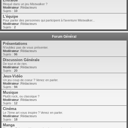
Entraide
Bloqué dans un jeu Mistwalker ?
Modérateur :
Rédacteurs
Sujets :
10
L'équipe
Pour parler des personnes qui participent à l'aventure Mistwalker...
Modérateur :
Rédacteurs
Sujets :
2
Forum Général
Présentations
N'oubliez pas de vous présenter.
Modérateur :
Rédacteurs
Sujets :
96
Discussion Générale
De tout et de rien.
Modérateur :
Rédacteurs
Sujets :
20
Jeux-Vidéo
Un jeu coup de coeur ? Venez en parler.
Modérateur :
Rédacteurs
Sujets :
94
Musique
Plutôt rock, ou classique ?
Modérateur :
Rédacteurs
Sujets :
12
Cinéma
Le 7ème art vous inspire ? Venez en parler.
Modérateur :
Rédacteurs
Sujets :
18
Manga