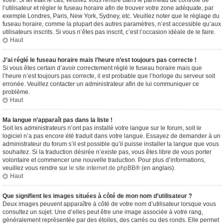
vôtre. Si tel était le cas, veuillez vous rendre dans le panneau de contrôle de
l’utilisateur et régler le fuseau horaire afin de trouver votre zone adéquate, par
exemple Londres, Paris, New York, Sydney, etc. Veuillez noter que le réglage du
fuseau horaire, comme la plupart des autres paramètres, n’est accessible qu’aux
utilisateurs inscrits. Si vous n’êtes pas inscrit, c’est l’occasion idéale de le faire.
Haut
J’ai réglé le fuseau horaire mais l’heure n’est toujours pas correcte !
Si vous êtes certain d’avoir correctement réglé le fuseau horaire mais que
l’heure n’est toujours pas correcte, il est probable que l’horloge du serveur soit
erronée. Veuillez contacter un administrateur afin de lui communiquer ce
problème.
Haut
Ma langue n’apparaît pas dans la liste !
Soit les administrateurs n’ont pas installé votre langue sur le forum, soit le
logiciel n’a pas encore été traduit dans votre langue. Essayez de demander à un
administrateur du forum s’il est possible qu’il puisse installer la langue que vous
souhaitez. Si la traduction désirée n’existe pas, vous êtes libre de vous porter
volontaire et commencer une nouvelle traduction. Pour plus d’informations,
veuillez vous rendre sur
le site internet de phpBB
® (en anglais).
Haut
Que signifient les images situées à côté de mon nom d’utilisateur ?
Deux images peuvent apparaître à côté de votre nom d’utilisateur lorsque vous
consultez un sujet. Une d’elles peut être une image associée à votre rang,
généralement représentée par des étoiles, des carrés ou des ronds. Elle permet