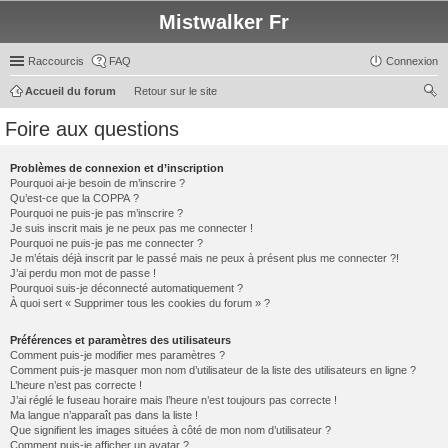
Mistwalker Fr
Raccourcis
FAQ
Connexion
Accueil du forum
Retour sur le site
ec
Foire aux questions
her
ch
Problèmes de connexion et d’inscription
Pourquoi ai-je besoin de m’inscrire ?
er
Qu’est-ce que la COPPA ?
Pourquoi ne puis-je pas m’inscrire ?
Je suis inscrit mais je ne peux pas me connecter !
Pourquoi ne puis-je pas me connecter ?
Je m’étais déjà inscrit par le passé mais ne peux à présent plus me connecter ?!
J’ai perdu mon mot de passe !
Pourquoi suis-je déconnecté automatiquement ?
À quoi sert « Supprimer tous les cookies du forum » ?
Préférences et paramètres des utilisateurs
Comment puis-je modifier mes paramètres ?
Comment puis-je masquer mon nom d’utilisateur de la liste des utilisateurs en ligne ?
L’heure n’est pas correcte !
J’ai réglé le fuseau horaire mais l’heure n’est toujours pas correcte !
Ma langue n’apparaît pas dans la liste !
Que signifient les images situées à côté de mon nom d’utilisateur ?
Comment puis-je afficher un avatar ?