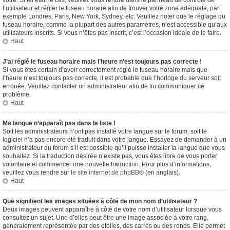
vôtre. Si tel était le cas, veuillez vous rendre dans le panneau de contrôle de
l’utilisateur et régler le fuseau horaire afin de trouver votre zone adéquate, par
exemple Londres, Paris, New York, Sydney, etc. Veuillez noter que le réglage du
fuseau horaire, comme la plupart des autres paramètres, n’est accessible qu’aux
utilisateurs inscrits. Si vous n’êtes pas inscrit, c’est l’occasion idéale de le faire.
Haut
J’ai réglé le fuseau horaire mais l’heure n’est toujours pas correcte !
Si vous êtes certain d’avoir correctement réglé le fuseau horaire mais que
l’heure n’est toujours pas correcte, il est probable que l’horloge du serveur soit
erronée. Veuillez contacter un administrateur afin de lui communiquer ce
problème.
Haut
Ma langue n’apparaît pas dans la liste !
Soit les administrateurs n’ont pas installé votre langue sur le forum, soit le
logiciel n’a pas encore été traduit dans votre langue. Essayez de demander à un
administrateur du forum s’il est possible qu’il puisse installer la langue que vous
souhaitez. Si la traduction désirée n’existe pas, vous êtes libre de vous porter
volontaire et commencer une nouvelle traduction. Pour plus d’informations,
veuillez vous rendre sur
le site internet de phpBB
® (en anglais).
Haut
Que signifient les images situées à côté de mon nom d’utilisateur ?
Deux images peuvent apparaître à côté de votre nom d’utilisateur lorsque vous
consultez un sujet. Une d’elles peut être une image associée à votre rang,
généralement représentée par des étoiles, des carrés ou des ronds. Elle permet