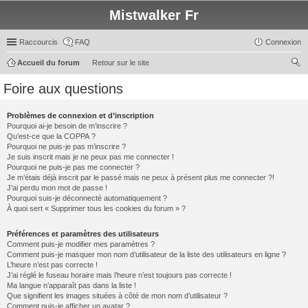
Mistwalker Fr
Raccourcis
FAQ
Connexion
Accueil du forum
Retour sur le site
ec
Foire aux questions
her
ch
Problèmes de connexion et d’inscription
Pourquoi ai-je besoin de m’inscrire ?
er
Qu’est-ce que la COPPA ?
Pourquoi ne puis-je pas m’inscrire ?
Je suis inscrit mais je ne peux pas me connecter !
Pourquoi ne puis-je pas me connecter ?
Je m’étais déjà inscrit par le passé mais ne peux à présent plus me connecter ?!
J’ai perdu mon mot de passe !
Pourquoi suis-je déconnecté automatiquement ?
À quoi sert « Supprimer tous les cookies du forum » ?
Préférences et paramètres des utilisateurs
Comment puis-je modifier mes paramètres ?
Comment puis-je masquer mon nom d’utilisateur de la liste des utilisateurs en ligne ?
L’heure n’est pas correcte !
J’ai réglé le fuseau horaire mais l’heure n’est toujours pas correcte !
Ma langue n’apparaît pas dans la liste !
Que signifient les images situées à côté de mon nom d’utilisateur ?
Comment puis-je afficher un avatar ?