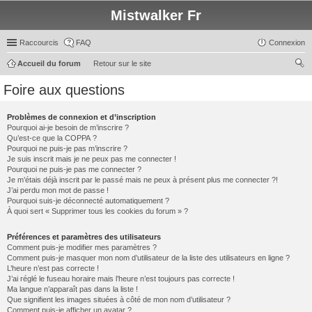
Mistwalker Fr
Raccourcis
FAQ
Connexion
Accueil du forum
Retour sur le site
ec
Foire aux questions
her
ch
Problèmes de connexion et d’inscription
Pourquoi ai-je besoin de m’inscrire ?
er
Qu’est-ce que la COPPA ?
Pourquoi ne puis-je pas m’inscrire ?
Je suis inscrit mais je ne peux pas me connecter !
Pourquoi ne puis-je pas me connecter ?
Je m’étais déjà inscrit par le passé mais ne peux à présent plus me connecter ?!
J’ai perdu mon mot de passe !
Pourquoi suis-je déconnecté automatiquement ?
À quoi sert « Supprimer tous les cookies du forum » ?
Préférences et paramètres des utilisateurs
Comment puis-je modifier mes paramètres ?
Comment puis-je masquer mon nom d’utilisateur de la liste des utilisateurs en ligne ?
L’heure n’est pas correcte !
J’ai réglé le fuseau horaire mais l’heure n’est toujours pas correcte !
Ma langue n’apparaît pas dans la liste !
Que signifient les images situées à côté de mon nom d’utilisateur ?
Comment puis-je afficher un avatar ?