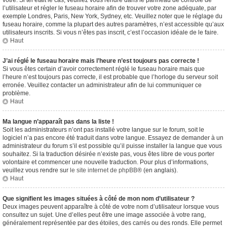
vôtre. Si tel était le cas, veuillez vous rendre dans le panneau de contrôle de
l’utilisateur et régler le fuseau horaire afin de trouver votre zone adéquate, par
exemple Londres, Paris, New York, Sydney, etc. Veuillez noter que le réglage du
fuseau horaire, comme la plupart des autres paramètres, n’est accessible qu’aux
utilisateurs inscrits. Si vous n’êtes pas inscrit, c’est l’occasion idéale de le faire.
Haut
J’ai réglé le fuseau horaire mais l’heure n’est toujours pas correcte !
Si vous êtes certain d’avoir correctement réglé le fuseau horaire mais que
l’heure n’est toujours pas correcte, il est probable que l’horloge du serveur soit
erronée. Veuillez contacter un administrateur afin de lui communiquer ce
problème.
Haut
Ma langue n’apparaît pas dans la liste !
Soit les administrateurs n’ont pas installé votre langue sur le forum, soit le
logiciel n’a pas encore été traduit dans votre langue. Essayez de demander à un
administrateur du forum s’il est possible qu’il puisse installer la langue que vous
souhaitez. Si la traduction désirée n’existe pas, vous êtes libre de vous porter
volontaire et commencer une nouvelle traduction. Pour plus d’informations,
veuillez vous rendre sur
le site internet de phpBB
® (en anglais).
Haut
Que signifient les images situées à côté de mon nom d’utilisateur ?
Deux images peuvent apparaître à côté de votre nom d’utilisateur lorsque vous
consultez un sujet. Une d’elles peut être une image associée à votre rang,
généralement représentée par des étoiles, des carrés ou des ronds. Elle permet