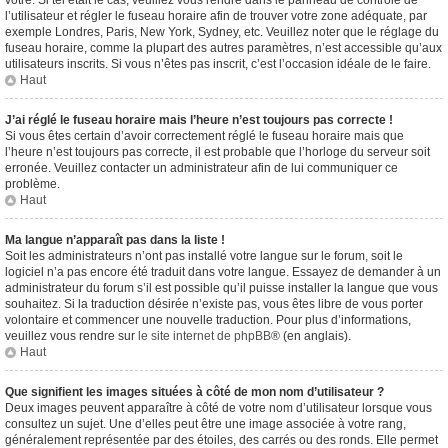
vôtre. Si tel était le cas, veuillez vous rendre dans le panneau de contrôle de
l’utilisateur et régler le fuseau horaire afin de trouver votre zone adéquate, par
exemple Londres, Paris, New York, Sydney, etc. Veuillez noter que le réglage du
fuseau horaire, comme la plupart des autres paramètres, n’est accessible qu’aux
utilisateurs inscrits. Si vous n’êtes pas inscrit, c’est l’occasion idéale de le faire.
Haut
J’ai réglé le fuseau horaire mais l’heure n’est toujours pas correcte !
Si vous êtes certain d’avoir correctement réglé le fuseau horaire mais que
l’heure n’est toujours pas correcte, il est probable que l’horloge du serveur soit
erronée. Veuillez contacter un administrateur afin de lui communiquer ce
problème.
Haut
Ma langue n’apparaît pas dans la liste !
Soit les administrateurs n’ont pas installé votre langue sur le forum, soit le
logiciel n’a pas encore été traduit dans votre langue. Essayez de demander à un
administrateur du forum s’il est possible qu’il puisse installer la langue que vous
souhaitez. Si la traduction désirée n’existe pas, vous êtes libre de vous porter
volontaire et commencer une nouvelle traduction. Pour plus d’informations,
veuillez vous rendre sur
le site internet de phpBB
® (en anglais).
Haut
Que signifient les images situées à côté de mon nom d’utilisateur ?
Deux images peuvent apparaître à côté de votre nom d’utilisateur lorsque vous
consultez un sujet. Une d’elles peut être une image associée à votre rang,
généralement représentée par des étoiles, des carrés ou des ronds. Elle permet