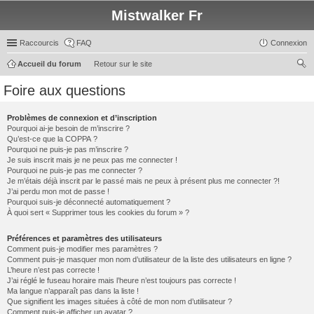
Mistwalker Fr
Raccourcis
FAQ
Connexion
Accueil du forum
Retour sur le site
ec
Foire aux questions
her
ch
Problèmes de connexion et d’inscription
Pourquoi ai-je besoin de m’inscrire ?
er
Qu’est-ce que la COPPA ?
Pourquoi ne puis-je pas m’inscrire ?
Je suis inscrit mais je ne peux pas me connecter !
Pourquoi ne puis-je pas me connecter ?
Je m’étais déjà inscrit par le passé mais ne peux à présent plus me connecter ?!
J’ai perdu mon mot de passe !
Pourquoi suis-je déconnecté automatiquement ?
À quoi sert « Supprimer tous les cookies du forum » ?
Préférences et paramètres des utilisateurs
Comment puis-je modifier mes paramètres ?
Comment puis-je masquer mon nom d’utilisateur de la liste des utilisateurs en ligne ?
L’heure n’est pas correcte !
J’ai réglé le fuseau horaire mais l’heure n’est toujours pas correcte !
Ma langue n’apparaît pas dans la liste !
Que signifient les images situées à côté de mon nom d’utilisateur ?
Comment puis-je afficher un avatar ?