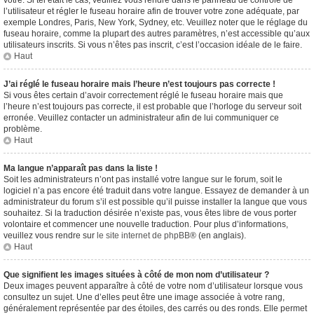
vôtre. Si tel était le cas, veuillez vous rendre dans le panneau de contrôle de
l’utilisateur et régler le fuseau horaire afin de trouver votre zone adéquate, par
exemple Londres, Paris, New York, Sydney, etc. Veuillez noter que le réglage du
fuseau horaire, comme la plupart des autres paramètres, n’est accessible qu’aux
utilisateurs inscrits. Si vous n’êtes pas inscrit, c’est l’occasion idéale de le faire.
Haut
J’ai réglé le fuseau horaire mais l’heure n’est toujours pas correcte !
Si vous êtes certain d’avoir correctement réglé le fuseau horaire mais que
l’heure n’est toujours pas correcte, il est probable que l’horloge du serveur soit
erronée. Veuillez contacter un administrateur afin de lui communiquer ce
problème.
Haut
Ma langue n’apparaît pas dans la liste !
Soit les administrateurs n’ont pas installé votre langue sur le forum, soit le
logiciel n’a pas encore été traduit dans votre langue. Essayez de demander à un
administrateur du forum s’il est possible qu’il puisse installer la langue que vous
souhaitez. Si la traduction désirée n’existe pas, vous êtes libre de vous porter
volontaire et commencer une nouvelle traduction. Pour plus d’informations,
veuillez vous rendre sur
le site internet de phpBB
® (en anglais).
Haut
Que signifient les images situées à côté de mon nom d’utilisateur ?
Deux images peuvent apparaître à côté de votre nom d’utilisateur lorsque vous
consultez un sujet. Une d’elles peut être une image associée à votre rang,
généralement représentée par des étoiles, des carrés ou des ronds. Elle permet