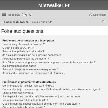
Mistwalker Fr
Raccourcis
FAQ
Connexion
Accueil du forum
Retour sur le site
ec
Foire aux questions
her
ch
Problèmes de connexion et d’inscription
Pourquoi ai-je besoin de m’inscrire ?
er
Qu’est-ce que la COPPA ?
Pourquoi ne puis-je pas m’inscrire ?
Je suis inscrit mais je ne peux pas me connecter !
Pourquoi ne puis-je pas me connecter ?
Je m’étais déjà inscrit par le passé mais ne peux à présent plus me connecter ?!
J’ai perdu mon mot de passe !
Pourquoi suis-je déconnecté automatiquement ?
À quoi sert « Supprimer tous les cookies du forum » ?
Préférences et paramètres des utilisateurs
Comment puis-je modifier mes paramètres ?
Comment puis-je masquer mon nom d’utilisateur de la liste des utilisateurs en ligne ?
L’heure n’est pas correcte !
J’ai réglé le fuseau horaire mais l’heure n’est toujours pas correcte !
Ma langue n’apparaît pas dans la liste !
Que signifient les images situées à côté de mon nom d’utilisateur ?
Comment puis-je afficher un avatar ?