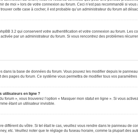
venir de moi » lors de votre connexion au forum. Ceci n’est pas recommandé si vo
à trouver cette case à cocher, il est probable qu’un administrateur du forum ait désact
phpBB 3.2 qui conservent votre authentification et votre connexion au forum. Les c
a été activée par un administrateur du forum. Si vous rencontrez des problèmes récu
ckés dans la base de données du forum. Vous pouvez les modifier depuis le panneau de
ut des pages du forum. Ce système vous permettra de modifier tous vos paramètres 
utilisateurs en ligne ?
du forum », vous trouverez l’option « Masquer mon statut en ligne ». Si vous activez
e étant un utilisateur invisible.
re différent du vôtre. Si tel était le cas, veuillez vous rendre dans le panneau de cont
, etc. Veuillez noter que le réglage du fuseau horaire, comme la plupart des autres