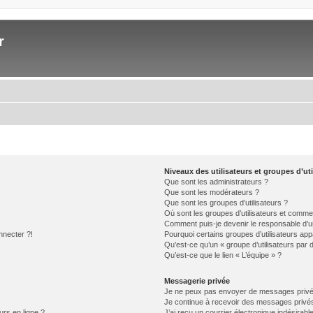
r
Niveaux des utilisateurs et groupes d’uti
Que sont les administrateurs ?
Que sont les modérateurs ?
Que sont les groupes d’utilisateurs ?
Où sont les groupes d’utilisateurs et commen
Comment puis-je devenir le responsable d’un
nnecter ?!
Pourquoi certains groupes d’utilisateurs app
Qu’est-ce qu’un « groupe d’utilisateurs par 
Qu’est-ce que le lien « L’équipe » ?
Messagerie privée
Je ne peux pas envoyer de messages privé
Je continue à recevoir des messages privés 
urs en ligne ?
J’ai reçu un courrier électronique indésirabl