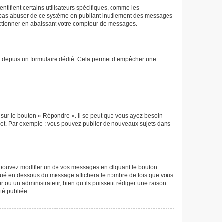
tifient certains utilisateurs spécifiques, comme les
ne pas abuser de ce système en publiant inutilement des messages
nctionner en abaissant votre compteur de messages.
teurs depuis un formulaire dédié. Cela permet d’empêcher une
 sur le bouton « Répondre ». Il se peut que vous ayez besoin
ujet. Par exemple : vous pouvez publier de nouveaux sujets dans
pouvez modifier un de vos messages en cliquant le bouton
 situé en dessous du message affichera le nombre de fois que vous
eur ou un administrateur, bien qu’ils puissent rédiger une raison
té publiée.