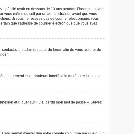
vez spécifié avoir en dessous de 13 ans pendant l’inscription, vous
 par vous-même ou soit par un administrateur, avant que vous
tructions. Si vous ne recevez pas de courrier électronique, vous
 certain que l’adresse de courrier électronique que vous avez
as, contactez un administrateur du forum afin de vous assurer de
riger.
diquement les utilisateurs inactifs afin de réduire la taille de
connexion et cliquer sur « J’ai perdu mon mot de passe ». Suivez
Cela permet d’éviter que votre compte soit utilisé par quelqu’un