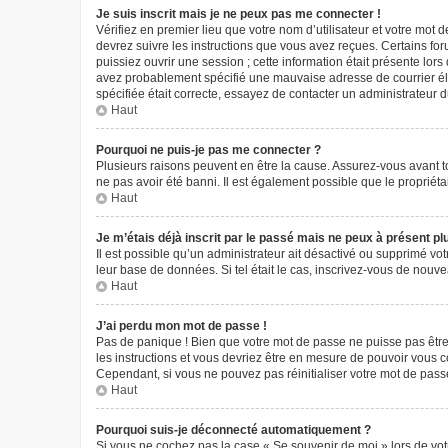
Je suis inscrit mais je ne peux pas me connecter !
Vérifiez en premier lieu que votre nom d’utilisateur et votre mot 
devrez suivre les instructions que vous avez reçues. Certains fo
puissiez ouvrir une session ; cette information était présente lors
avez probablement spécifié une mauvaise adresse de courrier élect
spécifiée était correcte, essayez de contacter un administrateur 
Haut
Pourquoi ne puis-je pas me connecter ?
Plusieurs raisons peuvent en être la cause. Assurez-vous avant tou
ne pas avoir été banni. Il est également possible que le propriétair
Haut
Je m’étais déjà inscrit par le passé mais ne peux à présent p
Il est possible qu’un administrateur ait désactivé ou supprimé vo
leur base de données. Si tel était le cas, inscrivez-vous de nouv
Haut
J’ai perdu mon mot de passe !
Pas de panique ! Bien que votre mot de passe ne puisse pas être r
les instructions et vous devriez être en mesure de pouvoir vous
Cependant, si vous ne pouvez pas réinitialiser votre mot de pass
Haut
Pourquoi suis-je déconnecté automatiquement ?
Si vous ne cochez pas la case « Se souvenir de moi » lors de vot