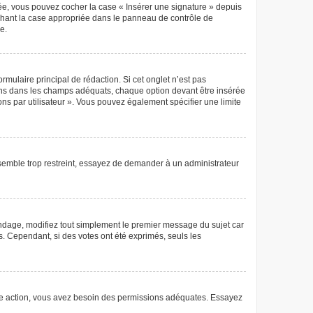
éée, vous pouvez cocher la case « Insérer une signature » depuis
ochant la case appropriée dans le panneau de contrôle de
e.
mulaire principal de rédaction. Si cet onglet n’est pas
ions dans les champs adéquats, chaque option devant être insérée
ons par utilisateur ». Vous pouvez également spécifier une limite
semble trop restreint, essayez de demander à un administrateur
ndage, modifiez tout simplement le premier message du sujet car
s. Cependant, si des votes ont été exprimés, seuls les
 autre action, vous avez besoin des permissions adéquates. Essayez