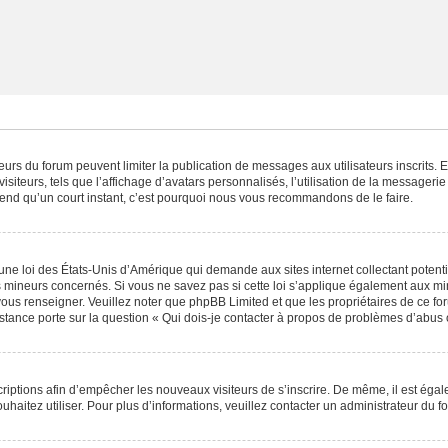
ateurs du forum peuvent limiter la publication de messages aux utilisateurs inscrits
iteurs, tels que l’affichage d’avatars personnalisés, l’utilisation de la messagerie 
 prend qu’un court instant, c’est pourquoi nous vous recommandons de le faire.
une loi des États-Unis d’Amérique qui demande aux sites internet collectant poten
 mineurs concernés. Si vous ne savez pas si cette loi s’applique également aux mi
 vous renseigner. Veuillez noter que phpBB Limited et que les propriétaires de ce 
istance porte sur la question « Qui dois-je contacter à propos de problèmes d’abus 
scriptions afin d’empêcher les nouveaux visiteurs de s’inscrire. De même, il est éga
souhaitez utiliser. Pour plus d’informations, veuillez contacter un administrateur du f