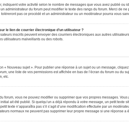
, indiquent votre activité selon le nombre de messages que vous avez publié ou iden
l un administrateur du forum peut modifier le texte des rangs du forum. Merci de 
e toléreront pas ce procédé et un administrateur ou un modérateur pourra vous sa
 le lien de courrier électronique d’un utilisateur ?
utilisateurs inscrits peuvent envoyer des courriers électroniques aux autres utilisa
 utilisateurs malveillants ou des robots.
ton « Nouveau sujet ». Pour publier une réponse à un sujet ou un message, cliquez
orum, une liste de vos permissions est affichée en bas de l’écran du forum ou du s
, etc.
du forum, vous ne pouvez modifier ou supprimer que vos propres messages. Vous 
nitial ait été publié. Si quelqu’un a déjà répondu à votre message, un petit texte
 petit texte n’apparaîtra pas s’il s’agit d’une modification effectuée par un modérat
ilisateurs normaux ne peuvent pas supprimer leur propre message si une réponse a é