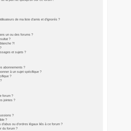
lisateurs de ma liste d’amis et d’ignorés ?
ans un ou des forums ?
sultat ?
blanche ?!
?
ssages et sujets ?
t les abonnements ?
onner à un sujet spécifique ?
ifique ?
 ?
ce forum ?
s jointes ?
cussions ?
ible ?
 d’abus ou d’ordres légaux liés à ce forum ?
r du forum ?