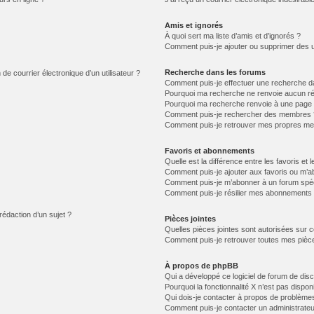
Amis et ignorés
À quoi sert ma liste d’amis et d’ignorés ?
Comment puis-je ajouter ou supprimer des uti
Recherche dans les forums
de courrier électronique d’un utilisateur ?
Comment puis-je effectuer une recherche d
Pourquoi ma recherche ne renvoie aucun ré
Pourquoi ma recherche renvoie à une page 
Comment puis-je rechercher des membres 
Comment puis-je retrouver mes propres me
Favoris et abonnements
Quelle est la différence entre les favoris e
Comment puis-je ajouter aux favoris ou m’ab
Comment puis-je m’abonner à un forum spéc
Comment puis-je résilier mes abonnements
rédaction d’un sujet ?
Pièces jointes
Quelles pièces jointes sont autorisées sur 
Comment puis-je retrouver toutes mes pièce
À propos de phpBB
Qui a développé ce logiciel de forum de dis
Pourquoi la fonctionnalité X n’est pas dispon
Qui dois-je contacter à propos de problèmes
Comment puis-je contacter un administrateu