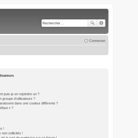
Connexion
lisateurs
t puis-je en rejoindre un ?
 groupe d’utilisateurs ?
araissent dans une couleur différente ?
défaut » ?
s !
non sollicités !
e de la part de quelqu’un sur ce forum !