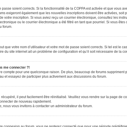
de passe soient corrects. Si la fonctionnalité de la COPPA est activée et que vous a
rums exigeront également que les nouvelles inscriptions doivent être activées, soit
 de votre inscription. Si vous aviez reçu un courrier électronique, consultez les ins
ronique ou le courrier électronique a été filtré en tant que pourriel. Si vous êtes
du forum.
t que votre nom d’utilisateur et votre mot de passe soient corrects. Si tel est le c
e du site internet ait un problème de configuration et qu’il soit nécessaire de la cor
lus me connecter ?!
tre compte pour une quelconque raison. De plus, beaucoup de forums suppriment pério
eau et essayez de participer plus activement aux discussions du forum.
écupéré, il peut facilement être réinitialisé. Veuillez vous rendre sur la page de 
 connecter de nouveau rapidement.
e, nous vous invitons à contacter un administrateur du forum.
re connexion au forum, vous ne resterez connecté que pour une période prédéfinie. 