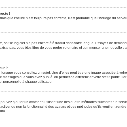
recte !
ais que l’heure n’est toujours pas correcte, il est probable que l’horloge du serveur
rum, soit le logiciel n’a pas encore été traduit dans votre langue. Essayez de demande
n’existe pas, vous êtes libre de vous porter volontaire et commencer une nouvelle tr
eur ?
 lorsque vous consultez un sujet. Une d’elles peut être une image associée à votr
de messages que vous avez publié, ou permet de différencier votre statut particulie
t personnelle à chaque utilisateur.
s pouvez ajouter un avatar en utilisant une des quatre méthodes suivantes : le servic
ctiver ou non la fonctionnalité des avatars et des méthodes qu’ils veuillent rendre 
rum.