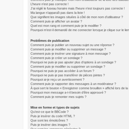
L’heure n’est pas correcte !
J’ai réglé le fuseau horaire mais l’heure n’est toujours pas correcte !
Ma langue n’apparaît pas dans la liste !
Que signifient les images situées à côté de mon nom d’utilisateur ?
Comment puis-je afficher un avatar ?
Quel est mon rang et comment puis-je le modifier ?
Pourquoi m’est-il demandé de me connecter lorsque je clique sur le lien 
Problèmes de publication
Comment puis-je publier un nouveau sujet ou une réponse ?
Comment puis-je modifier ou supprimer un message ?
Comment puis-je insérer une signature à mon message ?
Comment puis-je créer un sondage ?
Pourquoi ne puis-je pas ajouter plus d’options à un sondage ?
Comment puis-je modifier ou supprimer un sondage ?
Pourquoi ne puis-je pas accéder à un forum ?
Pourquoi ne puis-je pas transférer de pièces jointes ?
Pourquoi ai-je reçu un avertissement ?
Comment puis-je rapporter des messages à un modérateur ?
À quoi sert le bouton « Enregistrer comme brouillon » affiché lors de la 
Pourquoi mon message a-t-il besoin d’être approuvé ?
Comment puis-je remonter mes sujets ?
Mise en forme et types de sujets
Qu’est-ce que le BBCode ?
Puis-je insérer du code HTML ?
Que sont les émoticônes ?
Puis-je insérer des images ?