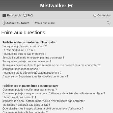
Mistwalker Fr
Raccourcis
FAQ
Connexion
Accueil du forum
Retour sur le site
ec
Foire aux questions
her
ch
Problèmes de connexion et d’inscription
Pourquoi ai-je besoin de m’inscrire ?
er
Qu’est-ce que la COPPA ?
Pourquoi ne puis-je pas m’inscrire ?
Je suis inscrit mais je ne peux pas me connecter !
Pourquoi ne puis-je pas me connecter ?
Je m’étais déjà inscrit par le passé mais ne peux à présent plus me connecter ?!
J’ai perdu mon mot de passe !
Pourquoi suis-je déconnecté automatiquement ?
À quoi sert « Supprimer tous les cookies du forum » ?
Préférences et paramètres des utilisateurs
Comment puis-je modifier mes paramètres ?
Comment puis-je masquer mon nom d’utilisateur de la liste des utilisateurs en ligne ?
L’heure n’est pas correcte !
J’ai réglé le fuseau horaire mais l’heure n’est toujours pas correcte !
Ma langue n’apparaît pas dans la liste !
Que signifient les images situées à côté de mon nom d’utilisateur ?
Comment puis-je afficher un avatar ?