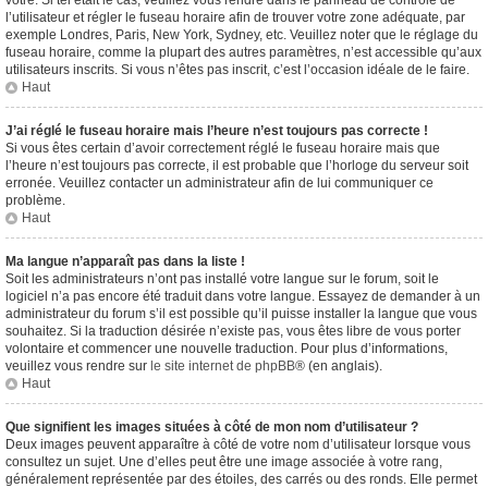
vôtre. Si tel était le cas, veuillez vous rendre dans le panneau de contrôle de
l’utilisateur et régler le fuseau horaire afin de trouver votre zone adéquate, par
exemple Londres, Paris, New York, Sydney, etc. Veuillez noter que le réglage du
fuseau horaire, comme la plupart des autres paramètres, n’est accessible qu’aux
utilisateurs inscrits. Si vous n’êtes pas inscrit, c’est l’occasion idéale de le faire.
Haut
J’ai réglé le fuseau horaire mais l’heure n’est toujours pas correcte !
Si vous êtes certain d’avoir correctement réglé le fuseau horaire mais que
l’heure n’est toujours pas correcte, il est probable que l’horloge du serveur soit
erronée. Veuillez contacter un administrateur afin de lui communiquer ce
problème.
Haut
Ma langue n’apparaît pas dans la liste !
Soit les administrateurs n’ont pas installé votre langue sur le forum, soit le
logiciel n’a pas encore été traduit dans votre langue. Essayez de demander à un
administrateur du forum s’il est possible qu’il puisse installer la langue que vous
souhaitez. Si la traduction désirée n’existe pas, vous êtes libre de vous porter
volontaire et commencer une nouvelle traduction. Pour plus d’informations,
veuillez vous rendre sur
le site internet de phpBB
® (en anglais).
Haut
Que signifient les images situées à côté de mon nom d’utilisateur ?
Deux images peuvent apparaître à côté de votre nom d’utilisateur lorsque vous
consultez un sujet. Une d’elles peut être une image associée à votre rang,
généralement représentée par des étoiles, des carrés ou des ronds. Elle permet