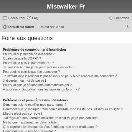
Mistwalker Fr
Raccourcis
FAQ
Connexion
Accueil du forum
Retour sur le site
ec
Foire aux questions
her
ch
Problèmes de connexion et d’inscription
Pourquoi ai-je besoin de m’inscrire ?
er
Qu’est-ce que la COPPA ?
Pourquoi ne puis-je pas m’inscrire ?
Je suis inscrit mais je ne peux pas me connecter !
Pourquoi ne puis-je pas me connecter ?
Je m’étais déjà inscrit par le passé mais ne peux à présent plus me connecter ?!
J’ai perdu mon mot de passe !
Pourquoi suis-je déconnecté automatiquement ?
À quoi sert « Supprimer tous les cookies du forum » ?
Préférences et paramètres des utilisateurs
Comment puis-je modifier mes paramètres ?
Comment puis-je masquer mon nom d’utilisateur de la liste des utilisateurs en ligne ?
L’heure n’est pas correcte !
J’ai réglé le fuseau horaire mais l’heure n’est toujours pas correcte !
Ma langue n’apparaît pas dans la liste !
Que signifient les images situées à côté de mon nom d’utilisateur ?
Comment puis-je afficher un avatar ?