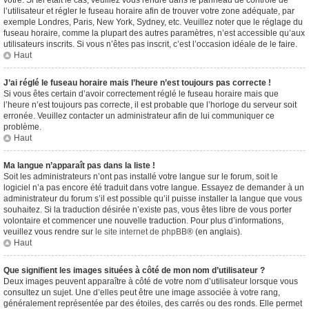
vôtre. Si tel était le cas, veuillez vous rendre dans le panneau de contrôle de
l’utilisateur et régler le fuseau horaire afin de trouver votre zone adéquate, par
exemple Londres, Paris, New York, Sydney, etc. Veuillez noter que le réglage du
fuseau horaire, comme la plupart des autres paramètres, n’est accessible qu’aux
utilisateurs inscrits. Si vous n’êtes pas inscrit, c’est l’occasion idéale de le faire.
Haut
J’ai réglé le fuseau horaire mais l’heure n’est toujours pas correcte !
Si vous êtes certain d’avoir correctement réglé le fuseau horaire mais que
l’heure n’est toujours pas correcte, il est probable que l’horloge du serveur soit
erronée. Veuillez contacter un administrateur afin de lui communiquer ce
problème.
Haut
Ma langue n’apparaît pas dans la liste !
Soit les administrateurs n’ont pas installé votre langue sur le forum, soit le
logiciel n’a pas encore été traduit dans votre langue. Essayez de demander à un
administrateur du forum s’il est possible qu’il puisse installer la langue que vous
souhaitez. Si la traduction désirée n’existe pas, vous êtes libre de vous porter
volontaire et commencer une nouvelle traduction. Pour plus d’informations,
veuillez vous rendre sur
le site internet de phpBB
® (en anglais).
Haut
Que signifient les images situées à côté de mon nom d’utilisateur ?
Deux images peuvent apparaître à côté de votre nom d’utilisateur lorsque vous
consultez un sujet. Une d’elles peut être une image associée à votre rang,
généralement représentée par des étoiles, des carrés ou des ronds. Elle permet