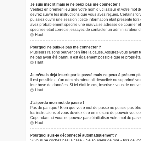
Je suis inscrit mais je ne peux pas me connecter !
Vérifiez en premier lieu que votre nom d’utilisateur et votre mot 
devrez suivre les instructions que vous avez reçues. Certains fo
puissiez ouvrir une session ; cette information était présente lors
avez probablement spécifié une mauvaise adresse de courrier élect
spécifiée était correcte, essayez de contacter un administrateur 
Haut
Pourquoi ne puis-je pas me connecter ?
Plusieurs raisons peuvent en être la cause. Assurez-vous avant tou
ne pas avoir été banni. Il est également possible que le propriétair
Haut
Je m’étais déjà inscrit par le passé mais ne peux à présent p
Il est possible qu’un administrateur ait désactivé ou supprimé vo
leur base de données. Si tel était le cas, inscrivez-vous de nouv
Haut
J’ai perdu mon mot de passe !
Pas de panique ! Bien que votre mot de passe ne puisse pas être r
les instructions et vous devriez être en mesure de pouvoir vous
Cependant, si vous ne pouvez pas réinitialiser votre mot de pass
Haut
Pourquoi suis-je déconnecté automatiquement ?
Si vous ne cochez pas la case « Se souvenir de moi » lors de vot