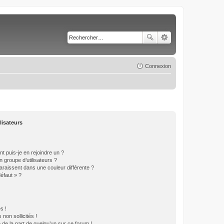
Connexion
lisateurs
t puis-je en rejoindre un ?
 groupe d’utilisateurs ?
araissent dans une couleur différente ?
défaut » ?
s !
non sollicités !
e de la part de quelqu’un sur ce forum !