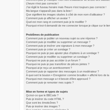
L’heure n’est pas correcte !
J’ai réglé le fuseau horaire mais l’heure n’est toujours pas correcte !
Ma langue n’apparaît pas dans la liste !
Que signifient les images situées à côté de mon nom d’utilisateur ?
Comment puis-je afficher un avatar ?
Quel est mon rang et comment puis-je le modifier ?
Pourquoi m’est-il demandé de me connecter lorsque je clique sur le lien 
Problèmes de publication
Comment puis-je publier un nouveau sujet ou une réponse ?
Comment puis-je modifier ou supprimer un message ?
Comment puis-je insérer une signature à mon message ?
Comment puis-je créer un sondage ?
Pourquoi ne puis-je pas ajouter plus d’options à un sondage ?
Comment puis-je modifier ou supprimer un sondage ?
Pourquoi ne puis-je pas accéder à un forum ?
Pourquoi ne puis-je pas transférer de pièces jointes ?
Pourquoi ai-je reçu un avertissement ?
Comment puis-je rapporter des messages à un modérateur ?
À quoi sert le bouton « Enregistrer comme brouillon » affiché lors de la 
Pourquoi mon message a-t-il besoin d’être approuvé ?
Comment puis-je remonter mes sujets ?
Mise en forme et types de sujets
Qu’est-ce que le BBCode ?
Puis-je insérer du code HTML ?
Que sont les émoticônes ?
Puis-je insérer des images ?