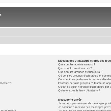
r
Niveaux des utilisateurs et groupes d’uti
Que sont les administrateurs ?
Que sont les modérateurs ?
Que sont les groupes d’utilisateurs ?
Où sont les groupes d’utilisateurs et commen
Comment puis-je devenir le responsable d’un
nnecter ?!
Pourquoi certains groupes d’utilisateurs app
Qu’est-ce qu’un « groupe d’utilisateurs par 
Qu’est-ce que le lien « L’équipe » ?
Messagerie privée
Je ne peux pas envoyer de messages privé
Je continue à recevoir des messages privés 
urs en ligne ?
J’ai reçu un courrier électronique indésirabl