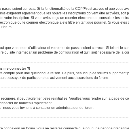
de passe soient corrects. Si la fonctionnalité de la COPPA est activée et que vous a
rums exigeront également que les nouvelles inscriptions doivent être activées, soit
 de votre inscription. Si vous aviez reçu un courrier électronique, consultez les ins
ronique ou le courrier électronique a été filtré en tant que pourriel. Si vous êtes
du forum.
t que votre nom d’utilisateur et votre mot de passe soient corrects. Si tel est le c
e du site internet ait un problème de configuration et qu’il soit nécessaire de la cor
lus me connecter ?!
tre compte pour une quelconque raison. De plus, beaucoup de forums suppriment pério
eau et essayez de participer plus activement aux discussions du forum.
écupéré, il peut facilement être réinitialisé. Veuillez vous rendre sur la page de 
 connecter de nouveau rapidement.
e, nous vous invitons à contacter un administrateur du forum.
re connexion au forum, vous ne resterez connecté que pour une période prédéfinie. 