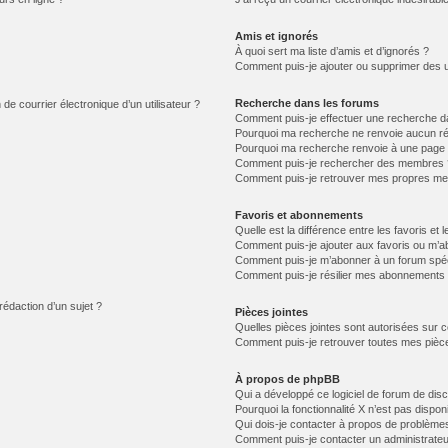
Amis et ignorés
À quoi sert ma liste d’amis et d’ignorés ?
Comment puis-je ajouter ou supprimer des uti
Recherche dans les forums
de courrier électronique d’un utilisateur ?
Comment puis-je effectuer une recherche d
Pourquoi ma recherche ne renvoie aucun ré
Pourquoi ma recherche renvoie à une page 
Comment puis-je rechercher des membres 
Comment puis-je retrouver mes propres me
Favoris et abonnements
Quelle est la différence entre les favoris e
Comment puis-je ajouter aux favoris ou m’ab
Comment puis-je m’abonner à un forum spéc
Comment puis-je résilier mes abonnements
rédaction d’un sujet ?
Pièces jointes
Quelles pièces jointes sont autorisées sur 
Comment puis-je retrouver toutes mes pièce
À propos de phpBB
Qui a développé ce logiciel de forum de dis
Pourquoi la fonctionnalité X n’est pas dispon
Qui dois-je contacter à propos de problèmes
Comment puis-je contacter un administrateu