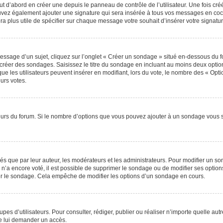
 d’abord en créer une depuis le panneau de contrôle de l’utilisateur. Une fois cr
 pouvez également ajouter une signature qui sera insérée à tous vos messages en c
 sera plus utile de spécifier sur chaque message votre souhait d’insérer votre signatur
sage d’un sujet, cliquez sur l’onglet « Créer un sondage » situé en-dessous du for
e créer des sondages. Saisissez le titre du sondage en incluant au moins deux opt
ue les utilisateurs peuvent insérer en modifiant, lors du vote, le nombre des « Opti
eurs votes.
teurs du forum. Si le nombre d’options que vous pouvez ajouter à un sondage vous 
que par leur auteur, les modérateurs et les administrateurs. Pour modifier un so
n’a encore voté, il est possible de supprimer le sondage ou de modifier ses option
er le sondage. Cela empêche de modifier les options d’un sondage en cours.
roupes d’utilisateurs. Pour consulter, rédiger, publier ou réaliser n’importe quelle
e lui demander un accès.