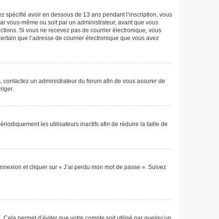
vez spécifié avoir en dessous de 13 ans pendant l’inscription, vous
 par vous-même ou soit par un administrateur, avant que vous
tructions. Si vous ne recevez pas de courrier électronique, vous
 certain que l’adresse de courrier électronique que vous avez
as, contactez un administrateur du forum afin de vous assurer de
riger.
diquement les utilisateurs inactifs afin de réduire la taille de
connexion et cliquer sur « J’ai perdu mon mot de passe ». Suivez
Cela permet d’éviter que votre compte soit utilisé par quelqu’un