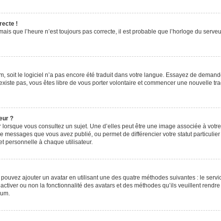
recte !
ais que l’heure n’est toujours pas correcte, il est probable que l’horloge du serveur
rum, soit le logiciel n’a pas encore été traduit dans votre langue. Essayez de demande
n’existe pas, vous êtes libre de vous porter volontaire et commencer une nouvelle tr
eur ?
 lorsque vous consultez un sujet. Une d’elles peut être une image associée à votr
de messages que vous avez publié, ou permet de différencier votre statut particulie
t personnelle à chaque utilisateur.
s pouvez ajouter un avatar en utilisant une des quatre méthodes suivantes : le servic
ctiver ou non la fonctionnalité des avatars et des méthodes qu’ils veuillent rendre 
rum.