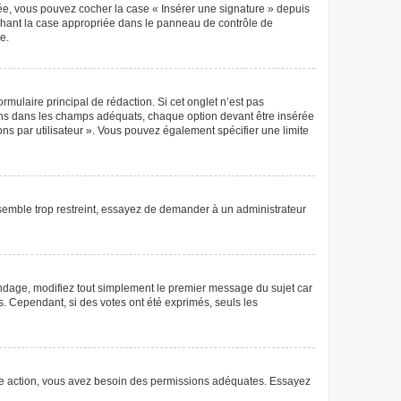
éée, vous pouvez cocher la case « Insérer une signature » depuis
ochant la case appropriée dans le panneau de contrôle de
e.
mulaire principal de rédaction. Si cet onglet n’est pas
ions dans les champs adéquats, chaque option devant être insérée
ons par utilisateur ». Vous pouvez également spécifier une limite
semble trop restreint, essayez de demander à un administrateur
ndage, modifiez tout simplement le premier message du sujet car
s. Cependant, si des votes ont été exprimés, seuls les
 autre action, vous avez besoin des permissions adéquates. Essayez