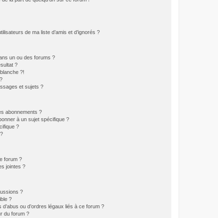
lisateurs de ma liste d’amis et d’ignorés ?
ans un ou des forums ?
sultat ?
blanche ?!
?
ssages et sujets ?
t les abonnements ?
onner à un sujet spécifique ?
ifique ?
 ?
ce forum ?
s jointes ?
cussions ?
ible ?
 d’abus ou d’ordres légaux liés à ce forum ?
r du forum ?