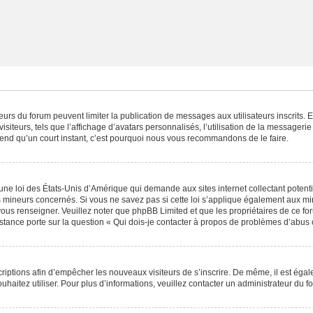
ateurs du forum peuvent limiter la publication de messages aux utilisateurs inscrits
iteurs, tels que l’affichage d’avatars personnalisés, l’utilisation de la messagerie 
 prend qu’un court instant, c’est pourquoi nous vous recommandons de le faire.
une loi des États-Unis d’Amérique qui demande aux sites internet collectant poten
 mineurs concernés. Si vous ne savez pas si cette loi s’applique également aux mi
 vous renseigner. Veuillez noter que phpBB Limited et que les propriétaires de ce 
istance porte sur la question « Qui dois-je contacter à propos de problèmes d’abus 
scriptions afin d’empêcher les nouveaux visiteurs de s’inscrire. De même, il est éga
souhaitez utiliser. Pour plus d’informations, veuillez contacter un administrateur du f