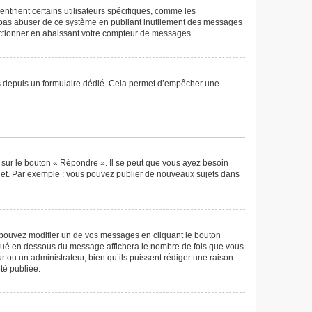
tifient certains utilisateurs spécifiques, comme les
ne pas abuser de ce système en publiant inutilement des messages
nctionner en abaissant votre compteur de messages.
teurs depuis un formulaire dédié. Cela permet d’empêcher une
 sur le bouton « Répondre ». Il se peut que vous ayez besoin
ujet. Par exemple : vous pouvez publier de nouveaux sujets dans
pouvez modifier un de vos messages en cliquant le bouton
 situé en dessous du message affichera le nombre de fois que vous
eur ou un administrateur, bien qu’ils puissent rédiger une raison
té publiée.