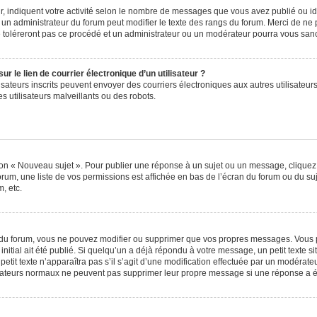
, indiquent votre activité selon le nombre de messages que vous avez publié ou iden
l un administrateur du forum peut modifier le texte des rangs du forum. Merci de 
e toléreront pas ce procédé et un administrateur ou un modérateur pourra vous sa
 le lien de courrier électronique d’un utilisateur ?
utilisateurs inscrits peuvent envoyer des courriers électroniques aux autres utilisa
 utilisateurs malveillants ou des robots.
ton « Nouveau sujet ». Pour publier une réponse à un sujet ou un message, cliquez
orum, une liste de vos permissions est affichée en bas de l’écran du forum ou du s
, etc.
du forum, vous ne pouvez modifier ou supprimer que vos propres messages. Vous 
nitial ait été publié. Si quelqu’un a déjà répondu à votre message, un petit texte
 petit texte n’apparaîtra pas s’il s’agit d’une modification effectuée par un modérat
ilisateurs normaux ne peuvent pas supprimer leur propre message si une réponse a é