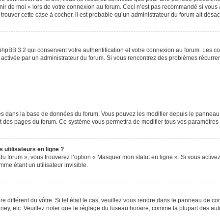
venir de moi » lors de votre connexion au forum. Ceci n’est pas recommandé si vo
à trouver cette case à cocher, il est probable qu’un administrateur du forum ait désact
phpBB 3.2 qui conservent votre authentification et votre connexion au forum. Les c
a été activée par un administrateur du forum. Si vous rencontrez des problèmes récu
ckés dans la base de données du forum. Vous pouvez les modifier depuis le panneau de
ut des pages du forum. Ce système vous permettra de modifier tous vos paramètres 
utilisateurs en ligne ?
du forum », vous trouverez l’option « Masquer mon statut en ligne ». Si vous activez
e étant un utilisateur invisible.
re différent du vôtre. Si tel était le cas, veuillez vous rendre dans le panneau de cont
, etc. Veuillez noter que le réglage du fuseau horaire, comme la plupart des autres