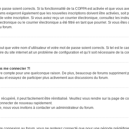
de passe soient corrects. Si la fonctionnalité de la COPPA est activée et que vous a
rums exigeront également que les nouvelles inscriptions doivent être activées, soit
 de votre inscription. Si vous aviez reçu un courrier électronique, consultez les ins
ronique ou le courrier électronique a été filtré en tant que pourriel. Si vous êtes
du forum.
t que votre nom d’utilisateur et votre mot de passe soient corrects. Si tel est le c
e du site internet ait un problème de configuration et qu’il soit nécessaire de la cor
lus me connecter ?!
tre compte pour une quelconque raison. De plus, beaucoup de forums suppriment pério
eau et essayez de participer plus activement aux discussions du forum.
écupéré, il peut facilement être réinitialisé. Veuillez vous rendre sur la page de 
 connecter de nouveau rapidement.
e, nous vous invitons à contacter un administrateur du forum.
re connexion au forum, vous ne resterez connecté que pour une période prédéfinie. 