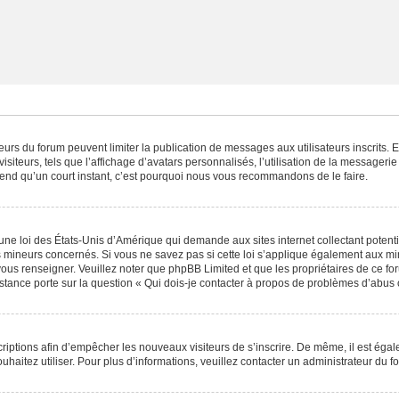
ateurs du forum peuvent limiter la publication de messages aux utilisateurs inscrits
iteurs, tels que l’affichage d’avatars personnalisés, l’utilisation de la messagerie 
 prend qu’un court instant, c’est pourquoi nous vous recommandons de le faire.
une loi des États-Unis d’Amérique qui demande aux sites internet collectant poten
 mineurs concernés. Si vous ne savez pas si cette loi s’applique également aux mi
 vous renseigner. Veuillez noter que phpBB Limited et que les propriétaires de ce 
istance porte sur la question « Qui dois-je contacter à propos de problèmes d’abus 
scriptions afin d’empêcher les nouveaux visiteurs de s’inscrire. De même, il est éga
souhaitez utiliser. Pour plus d’informations, veuillez contacter un administrateur du f