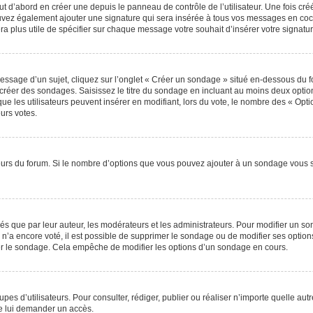
 d’abord en créer une depuis le panneau de contrôle de l’utilisateur. Une fois cr
 pouvez également ajouter une signature qui sera insérée à tous vos messages en c
 sera plus utile de spécifier sur chaque message votre souhait d’insérer votre signatur
sage d’un sujet, cliquez sur l’onglet « Créer un sondage » situé en-dessous du for
e créer des sondages. Saisissez le titre du sondage en incluant au moins deux opt
ue les utilisateurs peuvent insérer en modifiant, lors du vote, le nombre des « Opti
eurs votes.
teurs du forum. Si le nombre d’options que vous pouvez ajouter à un sondage vous 
que par leur auteur, les modérateurs et les administrateurs. Pour modifier un so
n’a encore voté, il est possible de supprimer le sondage ou de modifier ses option
er le sondage. Cela empêche de modifier les options d’un sondage en cours.
roupes d’utilisateurs. Pour consulter, rédiger, publier ou réaliser n’importe quelle
e lui demander un accès.