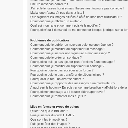
L’heure n’est pas correcte !
J’ai réglé le fuseau horaire mais l’heure n’est toujours pas correcte !
Ma langue n’apparaît pas dans la liste !
Que signifient les images situées à côté de mon nom d’utilisateur ?
Comment puis-je afficher un avatar ?
Quel est mon rang et comment puis-je le modifier ?
Pourquoi m’est-il demandé de me connecter lorsque je clique sur le lien 
Problèmes de publication
Comment puis-je publier un nouveau sujet ou une réponse ?
Comment puis-je modifier ou supprimer un message ?
Comment puis-je insérer une signature à mon message ?
Comment puis-je créer un sondage ?
Pourquoi ne puis-je pas ajouter plus d’options à un sondage ?
Comment puis-je modifier ou supprimer un sondage ?
Pourquoi ne puis-je pas accéder à un forum ?
Pourquoi ne puis-je pas transférer de pièces jointes ?
Pourquoi ai-je reçu un avertissement ?
Comment puis-je rapporter des messages à un modérateur ?
À quoi sert le bouton « Enregistrer comme brouillon » affiché lors de la 
Pourquoi mon message a-t-il besoin d’être approuvé ?
Comment puis-je remonter mes sujets ?
Mise en forme et types de sujets
Qu’est-ce que le BBCode ?
Puis-je insérer du code HTML ?
Que sont les émoticônes ?
Puis-je insérer des images ?