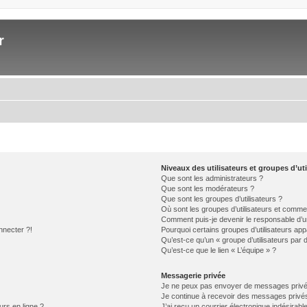
r
Niveaux des utilisateurs et groupes d’uti
Que sont les administrateurs ?
Que sont les modérateurs ?
Que sont les groupes d’utilisateurs ?
Où sont les groupes d’utilisateurs et commen
Comment puis-je devenir le responsable d’un
nnecter ?!
Pourquoi certains groupes d’utilisateurs app
Qu’est-ce qu’un « groupe d’utilisateurs par 
Qu’est-ce que le lien « L’équipe » ?
Messagerie privée
Je ne peux pas envoyer de messages privé
Je continue à recevoir des messages privés 
urs en ligne ?
J’ai reçu un courrier électronique indésirabl