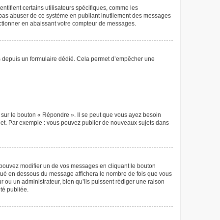
tifient certains utilisateurs spécifiques, comme les
ne pas abuser de ce système en publiant inutilement des messages
nctionner en abaissant votre compteur de messages.
teurs depuis un formulaire dédié. Cela permet d’empêcher une
 sur le bouton « Répondre ». Il se peut que vous ayez besoin
ujet. Par exemple : vous pouvez publier de nouveaux sujets dans
pouvez modifier un de vos messages en cliquant le bouton
 situé en dessous du message affichera le nombre de fois que vous
eur ou un administrateur, bien qu’ils puissent rédiger une raison
té publiée.