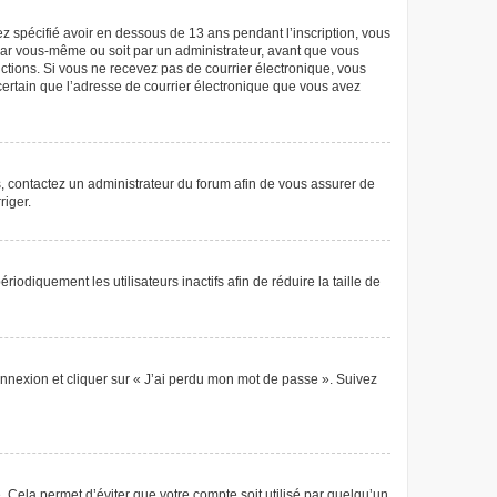
vez spécifié avoir en dessous de 13 ans pendant l’inscription, vous
 par vous-même ou soit par un administrateur, avant que vous
tructions. Si vous ne recevez pas de courrier électronique, vous
 certain que l’adresse de courrier électronique que vous avez
as, contactez un administrateur du forum afin de vous assurer de
riger.
diquement les utilisateurs inactifs afin de réduire la taille de
connexion et cliquer sur « J’ai perdu mon mot de passe ». Suivez
Cela permet d’éviter que votre compte soit utilisé par quelqu’un