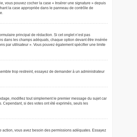
éée, vous pouvez cocher la case « Insérer une signature » depuis
ochant la case appropriée dans le panneau de contrôle de
e.
mulaire principal de rédaction. Si cet onglet n’est pas
ions dans les champs adéquats, chaque option devant être insérée
ons par utilisateur ». Vous pouvez également spécifier une limite
semble trop restreint, essayez de demander à un administrateur
ndage, modifiez tout simplement le premier message du sujet car
s. Cependant, si des votes ont été exprimés, seuls les
 autre action, vous avez besoin des permissions adéquates. Essayez