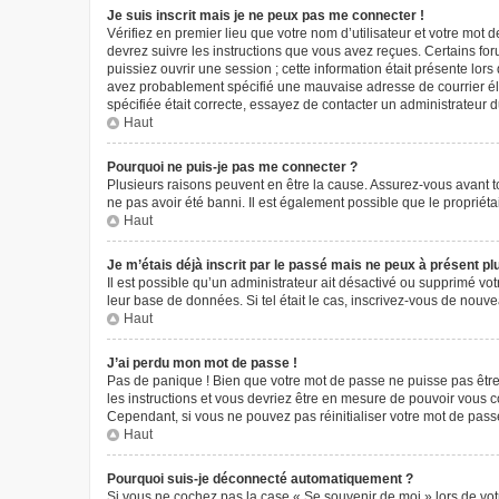
Je suis inscrit mais je ne peux pas me connecter !
Vérifiez en premier lieu que votre nom d’utilisateur et votre mot 
devrez suivre les instructions que vous avez reçues. Certains fo
puissiez ouvrir une session ; cette information était présente lors
avez probablement spécifié une mauvaise adresse de courrier élect
spécifiée était correcte, essayez de contacter un administrateur 
Haut
Pourquoi ne puis-je pas me connecter ?
Plusieurs raisons peuvent en être la cause. Assurez-vous avant tou
ne pas avoir été banni. Il est également possible que le propriétair
Haut
Je m’étais déjà inscrit par le passé mais ne peux à présent p
Il est possible qu’un administrateur ait désactivé ou supprimé vo
leur base de données. Si tel était le cas, inscrivez-vous de nouv
Haut
J’ai perdu mon mot de passe !
Pas de panique ! Bien que votre mot de passe ne puisse pas être r
les instructions et vous devriez être en mesure de pouvoir vous
Cependant, si vous ne pouvez pas réinitialiser votre mot de pass
Haut
Pourquoi suis-je déconnecté automatiquement ?
Si vous ne cochez pas la case « Se souvenir de moi » lors de vot