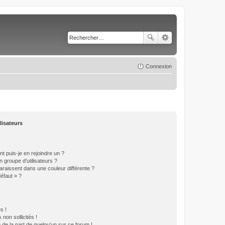
Connexion
lisateurs
t puis-je en rejoindre un ?
 groupe d’utilisateurs ?
araissent dans une couleur différente ?
défaut » ?
s !
non sollicités !
e de la part de quelqu’un sur ce forum !