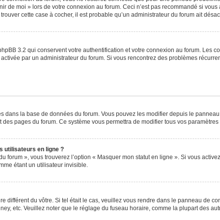
venir de moi » lors de votre connexion au forum. Ceci n’est pas recommandé si vo
à trouver cette case à cocher, il est probable qu’un administrateur du forum ait désact
phpBB 3.2 qui conservent votre authentification et votre connexion au forum. Les c
a été activée par un administrateur du forum. Si vous rencontrez des problèmes récu
ckés dans la base de données du forum. Vous pouvez les modifier depuis le panneau de
ut des pages du forum. Ce système vous permettra de modifier tous vos paramètres 
utilisateurs en ligne ?
du forum », vous trouverez l’option « Masquer mon statut en ligne ». Si vous activez
e étant un utilisateur invisible.
re différent du vôtre. Si tel était le cas, veuillez vous rendre dans le panneau de cont
, etc. Veuillez noter que le réglage du fuseau horaire, comme la plupart des autres