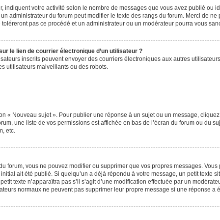
, indiquent votre activité selon le nombre de messages que vous avez publié ou iden
l un administrateur du forum peut modifier le texte des rangs du forum. Merci de 
e toléreront pas ce procédé et un administrateur ou un modérateur pourra vous sa
 le lien de courrier électronique d’un utilisateur ?
utilisateurs inscrits peuvent envoyer des courriers électroniques aux autres utilisa
 utilisateurs malveillants ou des robots.
ton « Nouveau sujet ». Pour publier une réponse à un sujet ou un message, cliquez
orum, une liste de vos permissions est affichée en bas de l’écran du forum ou du s
, etc.
du forum, vous ne pouvez modifier ou supprimer que vos propres messages. Vous 
nitial ait été publié. Si quelqu’un a déjà répondu à votre message, un petit texte
 petit texte n’apparaîtra pas s’il s’agit d’une modification effectuée par un modérat
ilisateurs normaux ne peuvent pas supprimer leur propre message si une réponse a é