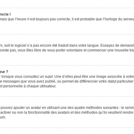
recte !
ais que l’heure n’est toujours pas correcte, il est probable que l’horloge du serveur
rum, soit le logiciel n’a pas encore été traduit dans votre langue. Essayez de demande
n’existe pas, vous êtes libre de vous porter volontaire et commencer une nouvelle tr
eur ?
 lorsque vous consultez un sujet. Une d’elles peut être une image associée à votr
de messages que vous avez publié, ou permet de différencier votre statut particulie
t personnelle à chaque utilisateur.
s pouvez ajouter un avatar en utilisant une des quatre méthodes suivantes : le servic
ctiver ou non la fonctionnalité des avatars et des méthodes qu’ils veuillent rendre 
rum.