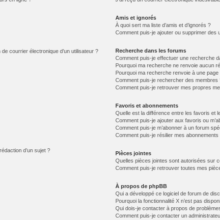
Amis et ignorés
À quoi sert ma liste d’amis et d’ignorés ?
Comment puis-je ajouter ou supprimer des uti
Recherche dans les forums
de courrier électronique d’un utilisateur ?
Comment puis-je effectuer une recherche d
Pourquoi ma recherche ne renvoie aucun ré
Pourquoi ma recherche renvoie à une page 
Comment puis-je rechercher des membres 
Comment puis-je retrouver mes propres me
Favoris et abonnements
Quelle est la différence entre les favoris e
Comment puis-je ajouter aux favoris ou m’ab
Comment puis-je m’abonner à un forum spéc
Comment puis-je résilier mes abonnements
rédaction d’un sujet ?
Pièces jointes
Quelles pièces jointes sont autorisées sur 
Comment puis-je retrouver toutes mes pièce
À propos de phpBB
Qui a développé ce logiciel de forum de dis
Pourquoi la fonctionnalité X n’est pas dispon
Qui dois-je contacter à propos de problèmes
Comment puis-je contacter un administrateu